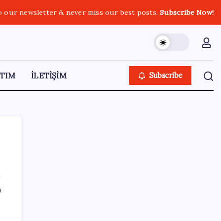
o our newsletter & never miss our best posts.
Subscribe Now!
TIM
İLETİŞİM
Subscribe
SON YAZILAR
ı
Apple’ın alışık olmadığı tablo: iPhone 18
öncesi bellek pazarlığı tersine döndü