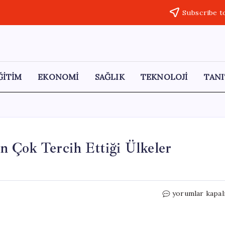
Subscribe t
ĞİTİM
EKONOMİ
SAĞLIK
TEKNOLOJİ
TANI
n Çok Tercih Ettiği Ülkeler
Türklerin
yorumlar kapal
Vize
Başvurusunda
En