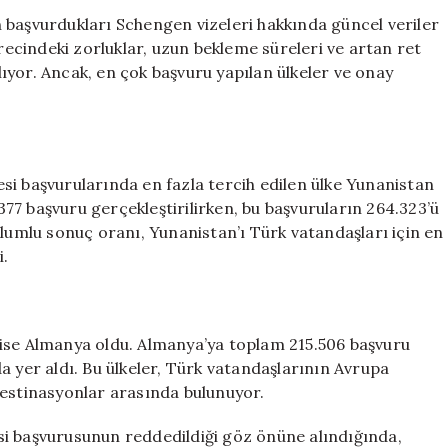
Çok
 başvurdukları Schengen vizeleri hakkında güncel veriler
Tercih
ürecindeki zorluklar, uzun bekleme süreleri ve artan ret
Ettiği
ıyor. Ancak, en çok başvuru yapılan ülkeler ve onay
Ülkeler
Açıklandı:
Yunanistan
Zirvede
için
si başvurularında en fazla tercih edilen ülke Yunanistan
77 başvuru gerçekleştirilirken, bu başvuruların 264.323’ü
olumlu sonuç oranı, Yunanistan’ı Türk vatandaşları için en
i.
 ise Almanya oldu. Almanya’ya toplam 215.506 başvuru
a yer aldı. Bu ülkeler, Türk vatandaşlarının Avrupa
destinasyonlar arasında bulunuyor.
si başvurusunun reddedildiği göz önüne alındığında,