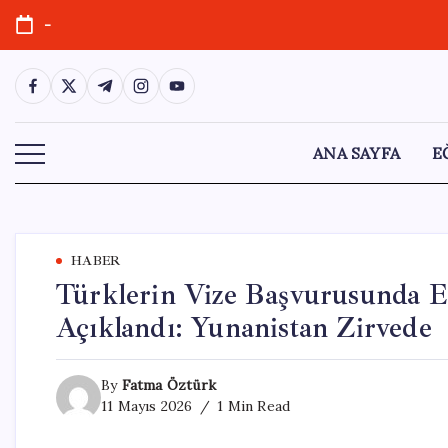
Skip
-
to
content
https://www.facebook.com/
https://twitter.com/
https://t.me/
https://www.instagram.com/
https://youtube.com/
ANA SAYFA
E
HABER
Türklerin Vize Başvurusunda E
Açıklandı: Yunanistan Zirvede
By
Fatma Öztürk
11 Mayıs 2026
1 Min Read