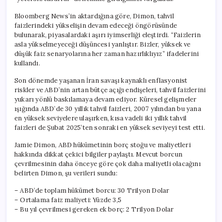
Bloomberg News’in aktardığına göre, Dimon, tahvil
faizlerindeki yükselişin devam edeceği öngörüsünde
bulunarak, piyasalardaki aşırı iyimserliği eleştirdi. “Faizlerin
asla yükselmeyeceği düşüncesi yanlıştır. Bizler, yüksek ve
düşük faiz senaryolarına her zaman hazırlıklıyız” ifadelerini
kullandı.
Son dönemde yaşanan İran savaşı kaynaklı enflasyonist
riskler ve ABD’nin artan bütçe açığı endişeleri, tahvil faizlerini
yukarı yönlü baskılamaya devam ediyor. Küresel gelişmeler
ışığında ABD’de 30 yıllık tahvil faizleri, 2007 yılından bu yana
en yüksek seviyelere ulaşırken, kısa vadeli iki yıllık tahvil
faizleri de Şubat 2025’ten sonraki en yüksek seviyeyi test etti.
Jamie Dimon, ABD hükümetinin borç stoğu ve maliyetleri
hakkında dikkat çekici bilgiler paylaştı. Mevcut borcun
çevrilmesinin daha önceye göre çok daha maliyetli olacağını
belirten Dimon, şu verileri sundu:
– ABD’de toplam hükümet borcu: 30 Trilyon Dolar
– Ortalama faiz maliyeti: Yüzde 3,5
– Bu yıl çevrilmesi gereken ek borç: 2 Trilyon Dolar