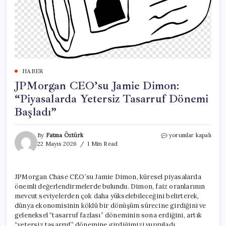
HABER
JPMorgan CEO’su Jamie Dimon:
“Piyasalarda Yetersiz Tasarruf Dönemi
Başladı”
JPMorgan
By
Fatma Öztürk
yorumlar kapalı
CEO’su
22 Mayıs 2026
1 Min Read
Jamie
Dimon:
“Piyasalarda
JPMorgan Chase CEO’su Jamie Dimon, küresel piyasalarda
Yetersiz
önemli değerlendirmelerde bulundu. Dimon, faiz oranlarının
Tasarruf
Dönemi
mevcut seviyelerden çok daha yükselebileceğini belirterek,
Başladı”
dünya ekonomisinin köklü bir dönüşüm sürecine girdiğini ve
için
geleneksel “tasarruf fazlası” döneminin sona erdiğini, artık
“yetersiz tasarruf” dönemine girdiğimizi vurguladı.