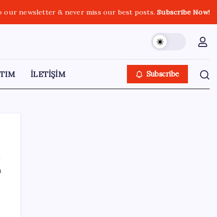
o our newsletter & never miss our best posts.
Subscribe Now!
TIM
İLETİŞİM
Subscribe
ı
SON YAZILAR
YENİ Partili Veli Ağbaba’dan sert tepki: ‘HTS
kaydı varsa idam edilmeye razıyım’