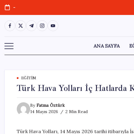
Skip
-
to
content
https://www.facebook.com/
https://twitter.com/
https://t.me/
https://www.instagram.com/
https://youtube.com/
ANA SAYFA
E
EĞITIM
Türk Hava Yolları İç Hatlarda 
By
Fatma Öztürk
14 Mayıs 2026
2 Min Read
Türk Hava Yolları, 14 Mayıs 2026 tarihi itibarıyla 