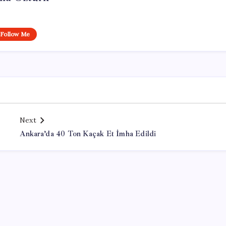
Follow Me
Next
Ankara’da 40 Ton Kaçak Et İmha Edildi
Office Lisans Satın Al