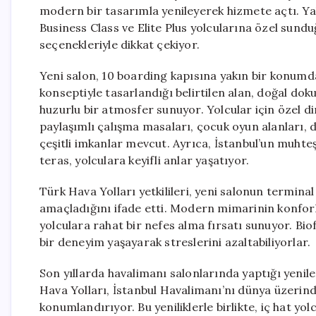
modern bir tasarımla yenileyerek hizmete açtı. Yak
Business Class ve Elite Plus yolcularına özel sund
seçenekleriyle dikkat çekiyor.
Yeni salon, 10 boarding kapısına yakın bir konumda
konseptiyle tasarlandığı belirtilen alan, doğal dokul
huzurlu bir atmosfer sunuyor. Yolcular için özel di
paylaşımlı çalışma masaları, çocuk oyun alanları, du
çeşitli imkanlar mevcut. Ayrıca, İstanbul’un muhteş
teras, yolculara keyifli anlar yaşatıyor.
Türk Hava Yolları yetkilileri, yeni salonun termina
amaçladığını ifade etti. Modern mimarinin konforla
yolculara rahat bir nefes alma fırsatı sunuyor. Biof
bir deneyim yaşayarak streslerini azaltabiliyorlar.
Son yıllarda havalimanı salonlarında yaptığı yenile
Hava Yolları, İstanbul Havalimanı’nı dünya üzerin
konumlandırıyor. Bu yeniliklerle birlikte, iç hat y