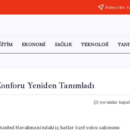
Subscribe t
ĞİTİM
EKONOMİ
SAĞLIK
TEKNOLOJİ
TANI
Konforu Yeniden Tanımladı
Türk
yorumlar kapal
Hava
Yolları
İç
Hatlarda
İstanbul Havalimanı’ndaki iç hatlar özel yolcu salonunu