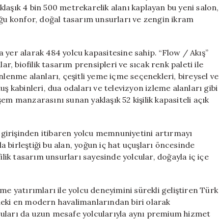
Konforu
laşık 4 bin 500 metrekarelik alanı kaplayan bu yeni salon,
Yeniden
uğu konfor, doğal tasarım unsurları ve zengin ikram
Tanımladı
için
 yer alarak 484 yolcu kapasitesine sahip. “Flow / Akış”
ar, biofilik tasarım prensipleri ve sıcak renk paleti ile
nlenme alanları, çeşitli yeme içme seçenekleri, bireysel ve
ş kabinleri, dua odaları ve televizyon izleme alanları gibi
em manzarasını sunan yaklaşık 52 kişilik kapasiteli açık
l girişinden itibaren yolcu memnuniyetini artırmayı
 birleştiği bu alan, yoğun iç hat uçuşları öncesinde
ilik tasarım unsurları sayesinde yolcular, doğayla iç içe
me yatırımları ile yolcu deneyimini sürekli geliştiren Türk
deki en modern havalimanlarından biri olarak
olcuları da uzun mesafe yolcularıyla aynı premium hizmet