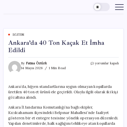
Skip
to
content
EĞITIM
Ankara’da 40 Ton Kaçak Et İmha
Edildi
Ankara’da
By
Fatma Öztürk
yorumlar kapalı
40
14 Mayıs 2026
1 Min Read
Ton
Kaçak
Et
Ankara’da, hijyen standartlarına uygun olmayan koşullarda
İmha
üretilen 40 ton et ürünü ele geçirildi. Olayla ilgili olarak iki kişi
Edildi
için
gözaltına alındı.
Ankara İl Jandarma Komutanlığı’na bağlı ekipler,
Kızılcahamam ilçesindeki Belpınar Mahallesi’nde faaliyet
gösteren bir et entegre tesisine yönelik operasyon düzenledi.
Yapılan denetimlerde, halk sağlığını tehlikeye atan koşullarda