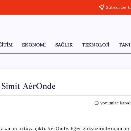
Subscribe t
ĞİTİM
EKONOMİ
SAĞLIK
TEKNOLOJİ
TANI
n Simit AérOnde
Gökyüzünün
yorumlar kapal
Yeni
Yıldızı:
Uçan
Simit
 tasarım ortaya çıktı: AérOnde. Eğer gökyüzünde uçan bir