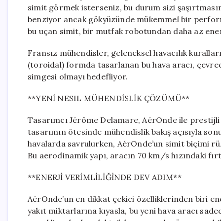
simit görmek isterseniz, bu durum sizi şaşırtmasın. 
benziyor ancak gökyüzünde mükemmel bir performans
bu uçan simit, bir mutfak robotundan daha az enerj
Fransız mühendisler, geleneksel havacılık kuralları
(toroidal) formda tasarlanan bu hava aracı, çevreci
simgesi olmayı hedefliyor.
**YENİ NESIL MÜHENDİSLİK ÇÖZÜMÜ**
Tasarımcı Jérôme Delamare, AérOnde ile prestijli
tasarımın ötesinde mühendislik bakış açısıyla sonuç
havalarda savrulurken, AérOnde’un simit biçimi r
Bu aerodinamik yapı, aracın 70 km/s hızındaki fırtı
**ENERJİ VERİMLİLİĞİNDE DEV ADIM**
AérOnde’un en dikkat çekici özelliklerinden biri ene
yakıt miktarlarına kıyasla, bu yeni hava aracı sadec