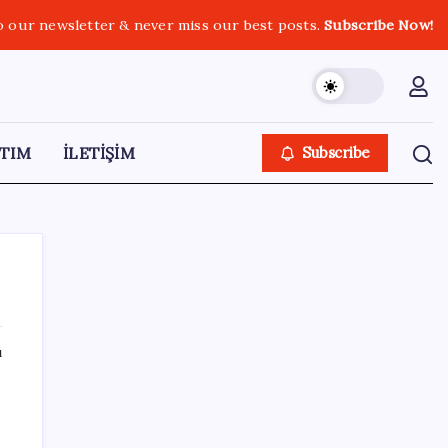
o our newsletter & never miss our best posts.
Subscribe Now!
TIM
İLETİŞİM
Subscribe
ı
SON YAZILAR
Katlanabilir telefonda incelik yarışı kızıştı:
HONOR Magic V6 Türkiye’de