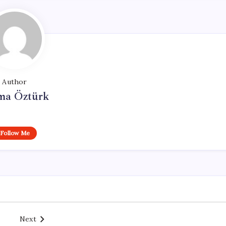
Author
ma Öztürk
Follow Me
Next