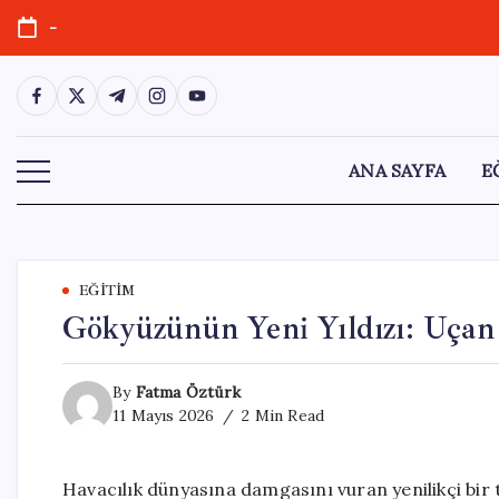
Skip
-
to
content
https://www.facebook.com/
https://twitter.com/
https://t.me/
https://www.instagram.com/
https://youtube.com/
ANA SAYFA
E
EĞITIM
Gökyüzünün Yeni Yıldızı: Uça
By
Fatma Öztürk
11 Mayıs 2026
2 Min Read
Havacılık dünyasına damgasını vuran yenilikçi bir