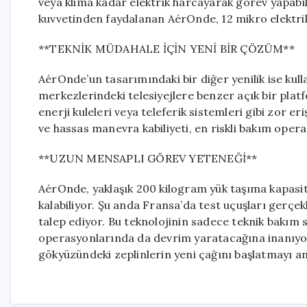
veya klima kadar elektrik harcayarak görev yapabi
kuvvetinden faydalanan AérOnde, 12 mikro elektrik
**TEKNİK MÜDAHALE İÇİN YENİ BİR ÇÖZÜM**
AérOnde’un tasarımındaki bir diğer yenilik ise kull
merkezlerindeki telesiyejlere benzer açık bir platf
enerji kuleleri veya teleferik sistemleri gibi zor e
ve hassas manevra kabiliyeti, en riskli bakım operas
**UZUN MENSAPLI GÖREV YETENEĞİ**
AérOnde, yaklaşık 200 kilogram yük taşıma kapasit
kalabiliyor. Şu anda Fransa’da test uçuşları gerçek
talep ediyor. Bu teknolojinin sadece teknik bakım
operasyonlarında da devrim yaratacağına inanıyo
gökyüzündeki zeplinlerin yeni çağını başlatmayı a