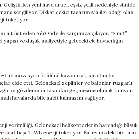
AérOnde
Geliştirilen yeni hava aracı, eşsiz şekli nedeniyle simide
için
 sergiliyor. Dikkat çekici tasarımıyla ilgi odağı olan
i tüketiyor.
nı alt üst eden AérOnde ile karşımıza çıkıyor. “Simit”
 yapısı ve düşük maliyetiyle gelecekteki havacılığın
 i-Lab inovasyon ödülünü kazanarak, sıradan bir
lar elde etti. Geleneksel zeplinler ve balonlar rüzgarlı
üzgarın gövdenin ortasından geçmesine olanak tanıyor.
nalı havalarda bile sabit kalmasını sağlıyor.
rji verimliliği. Geleneksel helikopterlerin harcadığı büyük
e saat başı 1 kWh enerji tüketiyor. Bu, evinizdeki bir fırın