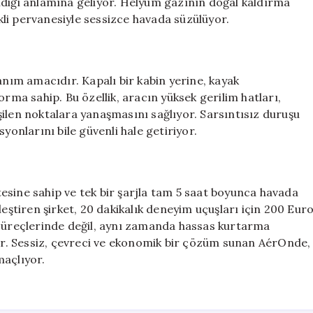
ldiği anlamına geliyor. Helyum gazının doğal kaldırma
li pervanesiyle sessizce havada süzülüyor.
anım amacıdır. Kapalı bir kabin yerine, kayak
orma sahip. Bu özellik, aracın yüksek gerilim hatları,
rişilen noktalara yanaşmasını sağlıyor. Sarsıntısız duruşu
yonlarını bile güvenli hale getiriyor.
esine sahip ve tek bir şarjla tam 5 saat boyunca havada
leştiren şirket, 20 dakikalık deneyim uçuşları için 200 Eur
 süreçlerinde değil, aynı zamanda hassas kurtarma
r. Sessiz, çevreci ve ekonomik bir çözüm sunan AérOnde,
maçlıyor.