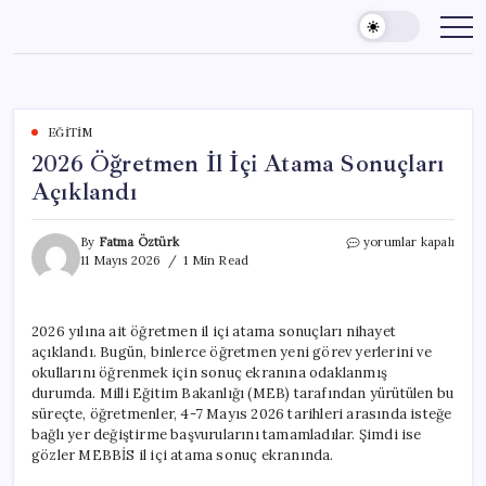
Skip
to
content
EĞITIM
2026 Öğretmen İl İçi Atama Sonuçları
Açıklandı
2026
By
Fatma Öztürk
yorumlar kapalı
Öğretmen
11 Mayıs 2026
1 Min Read
İl
İçi
Atama
2026 yılına ait öğretmen il içi atama sonuçları nihayet
Sonuçları
açıklandı. Bugün, binlerce öğretmen yeni görev yerlerini ve
Açıklandı
için
okullarını öğrenmek için sonuç ekranına odaklanmış
durumda. Milli Eğitim Bakanlığı (MEB) tarafından yürütülen bu
süreçte, öğretmenler, 4-7 Mayıs 2026 tarihleri arasında isteğe
bağlı yer değiştirme başvurularını tamamladılar. Şimdi ise
gözler MEBBİS il içi atama sonuç ekranında.