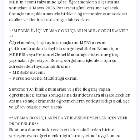
MEB’in resmi takvimine göre, öğretmenlerin il içi atama
sonuçları 11 Mayıs 2026 Pazartesi günü erişime açılacak.
Sonuçların açıklanmasıyla birlikte, öğretmenler atanacakları
okullar ve iller hakkında bilgi alabilecekler.
**MEBBİS İL İÇİ ATAMA SONUÇLARI NASIL SORGULANIR?
**
Öğretmenler, il içi tayin sonuçlarını MEB’in resmi
platformlarından kolaylıkla sorgulayabilirler. Bunun için
MEBBİS veya Personel Genel Müdürlüğü sistemine giriş
yapmaları gerekiyor. Sonuç sorgulama işlemleri için şu
adreslerden faydalanabilirsiniz:
– MEBBİS sistemi
– Personel Genel Müdürlüğü ekranı
Sisteme T.C. kimlik numarası ve şifre ile giriş yapan
öğretmenler, atama sonuçlarına dair detaylara ulaşabilecekler.
Atama sonuç ekranında öğretmenlerin yerleştirildiği okul, ilçe
ve görev bilgileri yer alacak.
**ATAMA SONUÇLARINDA YERLEŞEMEYENLER İÇİN YENİ
PROSESLER**
İlk atama döneminde tercih ettikleri okullardan birine
yerleşemeyen öğretmenler için “sıra işletme” uygulaması