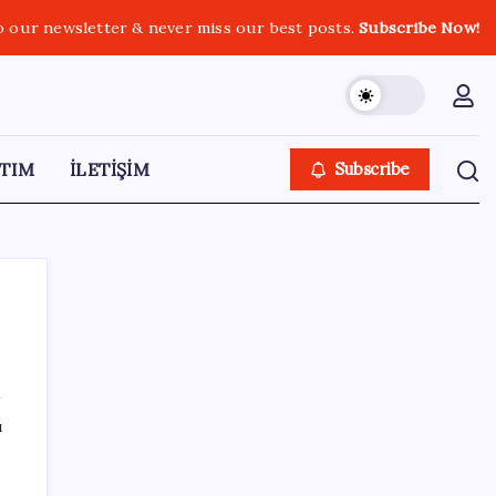
o our newsletter & never miss our best posts.
Subscribe Now!
TIM
İLETİŞİM
Subscribe
SON YAZILAR
ı
Meta’dan Yazılımcılar için Yeni Araç: Muse
Code