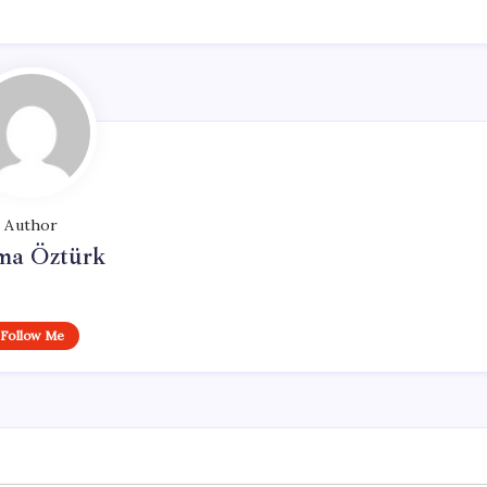
Author
ma Öztürk
Follow Me