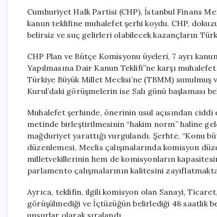
Cumhuriyet Halk Partisi (CHP), İstanbul Finans Merk
kanun teklifine muhalefet şerhi koydu. CHP, dok
belirsiz ve suç gelirleri olabilecek kazançların Türki
CHP Plan ve Bütçe Komisyonu üyeleri, 7 ayrı kanun
Yapılmasına Dair Kanun Teklifi”ne karşı muhalefet 
Türkiye Büyük Millet Meclisi’ne (TBMM) sunulmuş v
Kurul’daki görüşmelerin ise Salı günü başlaması be
Muhalefet şerhinde, önerinin usul açısından ciddi ek
metinde birleştirilmesinin “hakim norm” haline ge
mağduriyet yarattığı vurgulandı. Şerhte, “Konu büt
düzenlemesi, Meclis çalışmalarında komisyon düzey
milletvekillerinin hem de komisyonların kapasites
parlamento çalışmalarının kalitesini zayıflatmakta
Ayrıca, teklifin, ilgili komisyon olan Sanayi, Ticare
görüşülmediği ve İçtüzüğün belirlediği 48 saatlik 
unsurlar olarak sıralandı.