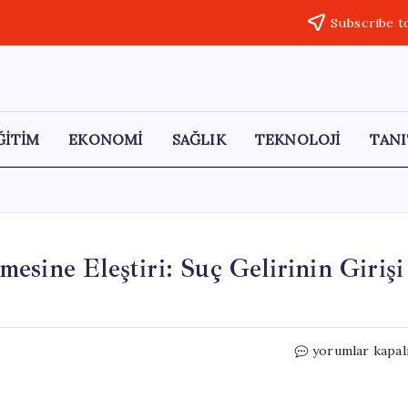
Subscribe t
ĞİTİM
EKONOMİ
SAĞLIK
TEKNOLOJİ
TANI
esine Eleştiri: Suç Gelirinin Girişi
CHP’den
yorumlar kapal
Varlık
Barışı
Düzenlemesine