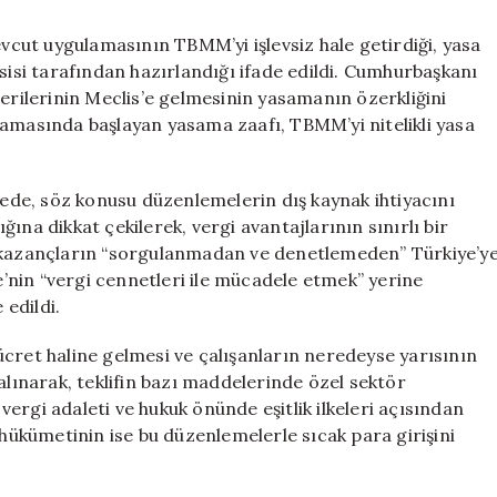
cut uygulamasının TBMM’yi işlevsiz hale getirdiği, yasa
sisi tarafından hazırlandığı ifade edildi. Cumhurbaşkanı
ilerinin Meclis’e gelmesinin yasamanın özerkliğini
 aşamasında başlayan yasama zaafı, TBMM’yi nitelikli yasa
de, söz konusu düzenlemelerin dış kaynak ihtiyacını
ına dikkat çekilerek, vergi avantajlarının sınırlı bir
k kazançların “sorgulanmadan ve denetlemeden” Türkiye’y
ye’nin “vergi cennetleri ile mücadele etmek” yerine
 edildi.
cret haline gelmesi ve çalışanların neredeyse yarısının
alınarak, teklifin bazı maddelerinde özel sektör
ergi adaleti ve hukuk önünde eşitlik ilkeleri açısından
 hükümetinin ise bu düzenlemelerle sıcak para girişini