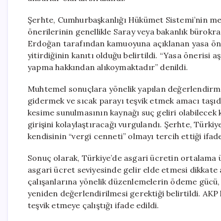
Şerhte, Cumhurbaşkanlığı Hükümet Sistemi’nin mev
önerilerinin genellikle Saray veya bakanlık bürokra
Erdoğan tarafından kamuoyuna açıklanan yasa öner
yitirdiğinin kanıtı olduğu belirtildi. “Yasa önerisi
yapma hakkından alıkoymaktadır” denildi.
Muhtemel sonuçlara yönelik yapılan değerlendirme
gidermek ve sıcak parayı teşvik etmek amacı taşıdığ
kesime sunulmasının kaynağı suç geliri olabilece
girişini kolaylaştıracağı vurgulandı. Şerhte, Türki
kendisinin “vergi cenneti” olmayı tercih ettiği ifade
Sonuç olarak, Türkiye’de asgari ücretin ortalama ü
asgari ücret seviyesinde gelir elde etmesi dikkate 
çalışanlarına yönelik düzenlemelerin ödeme gücü, v
yeniden değerlendirilmesi gerektiği belirtildi. AKP
teşvik etmeye çalıştığı ifade edildi.