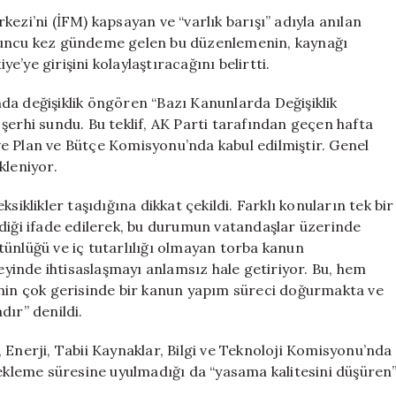
Eleştiri:
ezi’ni (İFM) kapsayan ve “varlık barışı” adıyla anılan
Suç
uzuncu kez gündeme gelen bu düzenlemenin, kaynağı
Gelirinin
ye’ye girişini kolaylaştıracağını belirtti.
Girişi
Kolaylaşacak
da değişiklik öngören “Bazı Kanunlarda Değişiklik
için
şerhi sundu. Bu teklif, AK Parti tarafından geçen hafta
e Plan ve Bütçe Komisyonu’nda kabul edilmiştir. Genel
kleniyor.
siklikler taşıdığına dikkat çekildi. Farklı konuların tek bir
ldiği ifade edilerek, bu durumun vatandaşlar üzerinde
ünlüğü ve iç tutarlılığı olmayan torba kanun
inde ihtisaslaşmayı anlamsız hale getiriyor. Bu, hem
inin çok gerisinde bir kanun yapım süreci doğurmakta ve
dır” denildi.
t, Enerji, Tabii Kaynaklar, Bilgi ve Teknoloji Komisyonu’nda
bekleme süresine uyulmadığı da “yasama kalitesini düşüren