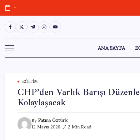
Skip
-
to
content
https://www.facebook.com/
https://twitter.com/
https://t.me/
https://www.instagram.com/
https://youtube.com/
ANA SAYFA
E
EĞITIM
CHP’den Varlık Barışı Düzenlem
Kolaylaşacak
By
Fatma Öztürk
12 Mayıs 2026
2 Min Read