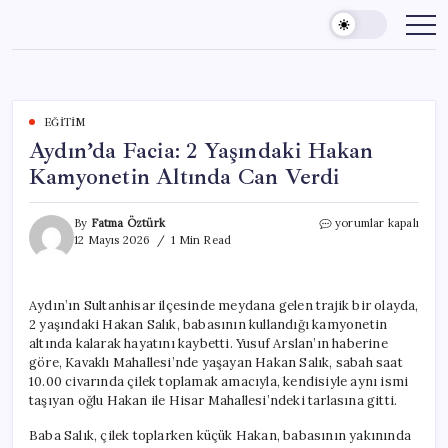
Skip
to
content
EĞITIM
Aydın’da Facia: 2 Yaşındaki Hakan
Kamyonetin Altında Can Verdi
Aydın’da
By
Fatma Öztürk
yorumlar kapalı
Facia:
12 Mayıs 2026
1 Min Read
2
Yaşındaki
Hakan
Aydın’ın Sultanhisar ilçesinde meydana gelen trajik bir olayda,
Kamyonetin
2 yaşındaki Hakan Salık, babasının kullandığı kamyonetin
Altında
Can
altında kalarak hayatını kaybetti. Yusuf Arslan’ın haberine
Verdi
göre, Kavaklı Mahallesi’nde yaşayan Hakan Salık, sabah saat
için
10.00 civarında çilek toplamak amacıyla, kendisiyle aynı ismi
taşıyan oğlu Hakan ile Hisar Mahallesi’ndeki tarlasına gitti.
Baba Salık, çilek toplarken küçük Hakan, babasının yakınında