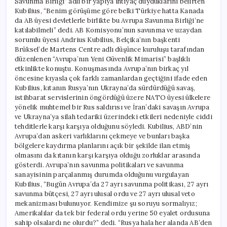
Savunma Birliği” adlı bir yapıya ihtiyaç duyduklarını belirten
Kubilius, “Benim görüşüme göre belki Türkiye hatta Kanada
da AB üyesi devletlerle birlikte bu Avrupa Savunma Birliği’ne
katılabilmeli” dedi. AB Komisyonu’nun savunma ve uzaydan
sorumlu üyesi Andrius Kubilius, Belçika’nın başkenti
Brüksel’de Martens Centre adlı düşünce kuruluşu tarafından
düzenlenen “Avrupa’nın Yeni Güvenlik Mimarisi” başlıklı
etkinlikte konuştu. Konuşmasında Avrupa’nın birkaç yıl
öncesine kıyasla çok farklı zamanlardan geçtiğini ifade eden
Kubilius, kıtanın Rusya’nın Ukrayna’da sürdürdüğü savaş,
istihbarat servislerinin öngördüğü üzere NATO üyesi ülkelere
yönelik muhtemel bir Rus saldırısı ve İran’daki savaşın Avrupa
ve Ukrayna’ya silah tedariki üzerindeki etkileri nedeniyle ciddi
tehditlerle karşı karşıya olduğunu söyledi. Kubilius, ABD’nin
Avrupa’dan askeri varlıklarını çekmeye ve bunları başka
bölgelere kaydırma planlarını açık bir şekilde ilan etmiş
olmasını da kıtanın karşı karşıya olduğu zorluklar arasında
gösterdi. Avrupa’nın savunma politikaları ve savunma
sanayisinin parçalanmış durumda olduğunu vurgulayan
Kubilius, “Bugün Avrupa’da 27 ayrı savunma politikası, 27 ayrı
savunma bütçesi, 27 ayrı ulusal ordu ve 27 ayrı ulusal veto
mekanizması bulunuyor. Kendimize şu soruyu sormalıyız;
Amerikalılar da tek bir federal ordu yerine 50 eyalet ordusuna
sahip olsalardı ne olurdu?” dedi. “Rusya hala her alanda AB’den