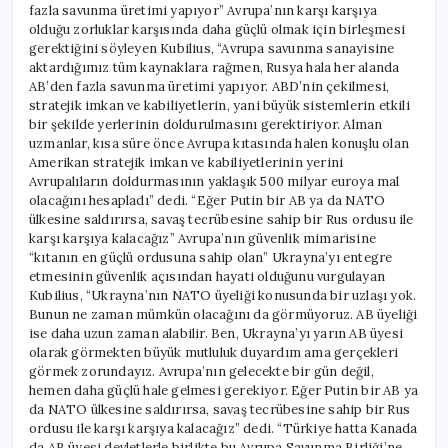
fazla savunma üretimi yapıyor” Avrupa’nın karşı karşıya
olduğu zorluklar karşısında daha güçlü olmak için birleşmesi
gerektiğini söyleyen Kubilius, “Avrupa savunma sanayisine
aktardığımız tüm kaynaklara rağmen, Rusya hala her alanda
AB’den fazla savunma üretimi yapıyor. ABD’nin çekilmesi,
stratejik imkan ve kabiliyetlerin, yani büyük sistemlerin etkili
bir şekilde yerlerinin doldurulmasını gerektiriyor. Alman
uzmanlar, kısa süre önce Avrupa kıtasında halen konuşlu olan
Amerikan stratejik imkan ve kabiliyetlerinin yerini
Avrupalıların doldurmasının yaklaşık 500 milyar euroya mal
olacağını hesapladı” dedi. “Eğer Putin bir AB ya da NATO
ülkesine saldırırsa, savaş tecrübesine sahip bir Rus ordusu ile
karşı karşıya kalacağız” Avrupa’nın güvenlik mimarisine
“kıtanın en güçlü ordusuna sahip olan” Ukrayna’yı entegre
etmesinin güvenlik açısından hayati olduğunu vurgulayan
Kubilius, “Ukrayna’nın NATO üyeliği konusunda bir uzlaşı yok.
Bunun ne zaman mümkün olacağını da görmüyoruz. AB üyeliği
ise daha uzun zaman alabilir. Ben, Ukrayna’yı yarın AB üyesi
olarak görmekten büyük mutluluk duyardım ama gerçekleri
görmek zorundayız. Avrupa’nın gelecekte bir gün değil,
hemen daha güçlü hale gelmesi gerekiyor. Eğer Putin bir AB ya
da NATO ülkesine saldırırsa, savaş tecrübesine sahip bir Rus
ordusu ile karşı karşıya kalacağız” dedi. “Türkiye hatta Kanada
da AB üyesi devletlerle birlikte bu Avrupa Savunma Birliği’ne