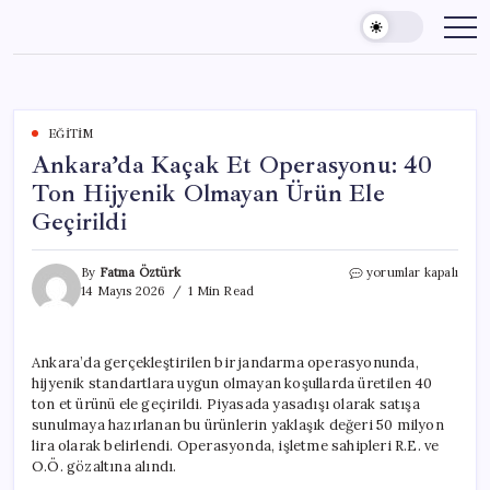
Skip
to
content
EĞITIM
Ankara’da Kaçak Et Operasyonu: 40
Ton Hijyenik Olmayan Ürün Ele
Geçirildi
Ankara’da
By
Fatma Öztürk
yorumlar kapalı
Kaçak
14 Mayıs 2026
1 Min Read
Et
Operasyonu:
40
Ankara’da gerçekleştirilen bir jandarma operasyonunda,
Ton
hijyenik standartlara uygun olmayan koşullarda üretilen 40
Hijyenik
Olmayan
ton et ürünü ele geçirildi. Piyasada yasadışı olarak satışa
Ürün
sunulmaya hazırlanan bu ürünlerin yaklaşık değeri 50 milyon
Ele
lira olarak belirlendi. Operasyonda, işletme sahipleri R.E. ve
Geçirildi
O.Ö. gözaltına alındı.
için