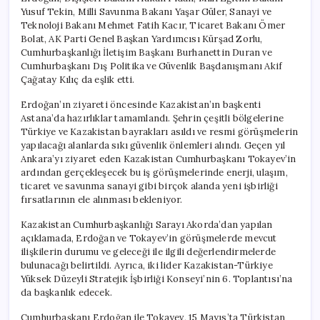
Yusuf Tekin, Milli Savunma Bakanı Yaşar Güler, Sanayi ve
Teknoloji Bakanı Mehmet Fatih Kacır, Ticaret Bakanı Ömer
Bolat, AK Parti Genel Başkan Yardımcısı Kürşad Zorlu,
Cumhurbaşkanlığı İletişim Başkanı Burhanettin Duran ve
Cumhurbaşkanı Dış Politika ve Güvenlik Başdanışmanı Akif
Çağatay Kılıç da eşlik etti.
Erdoğan’ın ziyareti öncesinde Kazakistan’ın başkenti
Astana’da hazırlıklar tamamlandı. Şehrin çeşitli bölgelerine
Türkiye ve Kazakistan bayrakları asıldı ve resmi görüşmelerin
yapılacağı alanlarda sıkı güvenlik önlemleri alındı. Geçen yıl
Ankara’yı ziyaret eden Kazakistan Cumhurbaşkanı Tokayev’in
ardından gerçekleşecek bu iş görüşmelerinde enerji, ulaşım,
ticaret ve savunma sanayi gibi birçok alanda yeni işbirliği
fırsatlarının ele alınması bekleniyor.
Kazakistan Cumhurbaşkanlığı Sarayı Akorda’dan yapılan
açıklamada, Erdoğan ve Tokayev’in görüşmelerde mevcut
ilişkilerin durumu ve geleceği ile ilgili değerlendirmelerde
bulunacağı belirtildi. Ayrıca, iki lider Kazakistan-Türkiye
Yüksek Düzeyli Stratejik İşbirliği Konseyi’nin 6. Toplantısı’na
da başkanlık edecek.
Cumhurbaşkanı Erdoğan ile Tokayev, 15 Mayıs’ta Türkistan