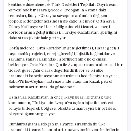
kentinde düzenlenecek Türk Devletleri Teşkilatı Gayriresmi
Zirvesi’nde bir araya gelecek. Erdoğan’ın Astana’daki
temasları, Rusya-Ukrayna savaşının ardından değişen
jeopolitik dengeler açısından dikkatle izleniyor. Orta Asya,
Güney Kafkasya ve Hazar bölgesindeki ticaret ve enerji
koridorlarının geliştirilmesi, Türkiye-Kazakistan işbirliğini
daha stratejik bir hale getiriyor.
Görüşmelerde, Orta Koridor’un genişletilmesi, Hazar geçişli
taşımacılık projeleri, enerji güvenliği, lojistik bağlantılar ve
savunma sanayi alanındaki işbirliklerinin öne çıkması
bekleniyor. Orta Koridor, Çin ile Avrupa arasında alternatif bir
ticaret güzergahı olarak değerlendiriliyor ve iki ülke
arasındaki koordinasyonun artırılması hedefleniyor. Ayrıca,
Bakü-Tiflis-Ceyhan hattı üzerinden taşınan Kazak petrol
miktarının artırılması da gündemde.
Uzmanlar, Kazakistan’ın enerji kaynakları ile transit ülke
konumunun, Türkiye’nin Avrupa’ya açılan lojistik merkezi
rolüyle birleşerek bölgesel ölçekte tamamlayıcı bir ortaklık
oluşturduğunu vurguluyor.
Cumhurbaşkanı Erdoğan’ın ziyareti sırasında iki ülke
arasındaki ticaret hacmini artırmaya yönelik yeni hedeflerin