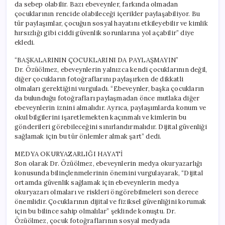
da sebep olabilir. Bazı ebeveynler, farkında olmadan
çocuklarının rencide olabileceği içerikler paylaşabiliyor. Bu
tür paylaşımlar, çocuğun sosyal hayatını etkileyebilir ve kimlik
hırsızlığı gibi ciddi güvenlik sorunlarına yol açabilir” diye
ekledi.
“BAŞKALARININ ÇOCUKLARINI DA PAYLAŞMAYIN”
Dr. Özüölmez, ebeveynlerin yalnızca kendi çocuklarının değil,
diğer çocukların fotoğraflarını paylaşırken de dikkatli
olmaları gerektiğini vurguladı. “Ebeveynler, başka çocukların
da bulunduğu fotoğrafları paylaşmadan önce mutlaka diğer
ebeveynlerin iznini almalıdır. Ayrıca, paylaşımlarda konum ve
okul bilgilerini işaretlemekten kaçınmalı ve kimlerin bu
gönderileri görebileceğini sınırlandırmalıdır. Dijital güvenliği
sağlamak için bu tür önlemler almak şart” dedi.
MEDYA OKURYAZARLIĞI HAYATİ
Son olarak Dr. Özüölmez, ebeveynlerin medya okuryazarlığı
konusunda bilinçlenmelerinin önemini vurgulayarak, “Dijital
ortamda güvenlik sağlamak için ebeveynlerin medya
okuryazarı olmaları ve riskleri öngörebilmeleri son derece
önemlidir. Çocuklarının dijital ve fiziksel güvenliğini korumak
için bu bilince sahip olmalılar” şeklinde konuştu. Dr.
Özüölmez, çocuk fotoğraflarının sosyal medyada