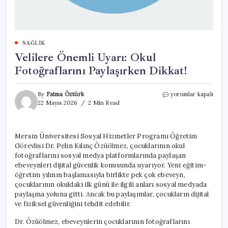
SAĞLIK
Velilere Önemli Uyarı: Okul
Fotoğraflarını Paylaşırken Dikkat!
Velilere
By
Fatma Öztürk
yorumlar kapalı
Önemli
22 Mayıs 2026
2 Min Read
Uyarı:
Okul
Fotoğraflarını
Mersin Üniversitesi Sosyal Hizmetler Programı Öğretim
Paylaşırken
Görevlisi Dr. Pelin Kılınç Özüölmez, çocuklarının okul
Dikkat!
için
fotoğraflarını sosyal medya platformlarında paylaşan
ebeveynleri dijital güvenlik konusunda uyarıyor. Yeni eğitim-
öğretim yılının başlamasıyla birlikte pek çok ebeveyn,
çocuklarının okuldaki ilk günü ile ilgili anları sosyal medyada
paylaşma yoluna gitti. Ancak bu paylaşımlar, çocukların dijital
ve fiziksel güvenliğini tehdit edebilir.
Dr. Özüölmez, ebeveynlerin çocuklarının fotoğraflarını