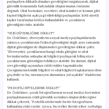
paylaşırken dikkatli olmaları gerektiğini vurgulayarak, dijital
güvenlik konusunda farkındalık oluşturmanın önemine
değindi. Okul formaları, rozetleri, okul isimleri ve konum gibi
kişisel bilgilerin açıkça görülebildiği paylaşımlar, kötü niyetli
kişiler tarafından kötüye kullanılabilir ve çocukların
güvenliğini riske atabilir.
“VERİ GÜVENLİĞİNE DİKKAT!”
Dr. Özüölmez, ebeveynlerin sosyal medya paylaşımlarında
yalnızca çocuklarının fiziksel güvenliğini değil, aynı zamanda
dijital güvenliğini de düşünmeleri gerektiğine dikkat çekti.
“Ebeveynler, çocuklarının hangi okula gittiğini ve okul
formalarından anlaşılacak bilgileri paylaşarak bilinçsizce
çocuklarının güvenliğini tehlikeye atabilir. Bu durum, dijital
veri güvenliği açısından ciddi riskler taşımaktadır.
Çocuğunuzun kimlik bilgileri ve okul bilgileri başkalarının eline
geçebilir ve bu, istenmeyen durumlara yol açabilir” ifadelerini
kullandı.
“PEDOFİLİ SİTELERİNE DİKKAT!”
Dr. Özüölmez, çocuk fotoğraflarının sosyal medya üzerinden
paylaşılmasının ciddi güvenlik sorunları oluşturabileceğine
dikkat çekerek, “Pedofili sitelerinde bu tür fotoğrafların
kullanılma riski vardır. Ayrıca, bu veriler ileride siber zorbalığa