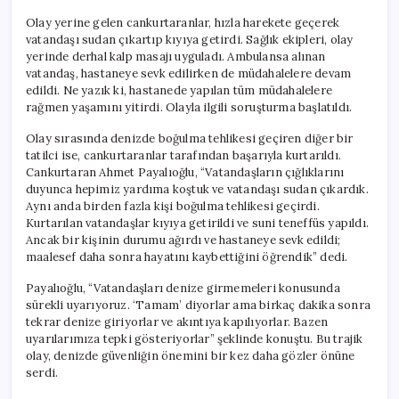
Olay yerine gelen cankurtaranlar, hızla harekete geçerek
vatandaşı sudan çıkartıp kıyıya getirdi. Sağlık ekipleri, olay
yerinde derhal kalp masajı uyguladı. Ambulansa alınan
vatandaş, hastaneye sevk edilirken de müdahalelere devam
edildi. Ne yazık ki, hastanede yapılan tüm müdahalelere
rağmen yaşamını yitirdi. Olayla ilgili soruşturma başlatıldı.
Olay sırasında denizde boğulma tehlikesi geçiren diğer bir
tatilci ise, cankurtaranlar tarafından başarıyla kurtarıldı.
Cankurtaran Ahmet Payalıoğlu, “Vatandaşların çığlıklarını
duyunca hepimiz yardıma koştuk ve vatandaşı sudan çıkardık.
Aynı anda birden fazla kişi boğulma tehlikesi geçirdi.
Kurtarılan vatandaşlar kıyıya getirildi ve suni teneffüs yapıldı.
Ancak bir kişinin durumu ağırdı ve hastaneye sevk edildi;
maalesef daha sonra hayatını kaybettiğini öğrendik” dedi.
Payalıoğlu, “Vatandaşları denize girmemeleri konusunda
sürekli uyarıyoruz. ‘Tamam’ diyorlar ama birkaç dakika sonra
tekrar denize giriyorlar ve akıntıya kapılıyorlar. Bazen
uyarılarımıza tepki gösteriyorlar” şeklinde konuştu. Bu trajik
olay, denizde güvenliğin önemini bir kez daha gözler önüne
serdi.