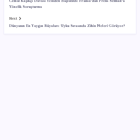
Cemal Kaşıkçı Davası Yeniden Başlatıldı: Fransa’dan Prens Selman’a
Yönelik Soruşturma
Next
Dünyanın En Yaygın Rüyaları: Uyku Sırasında Zihin Neleri Görüyor?
SON YAZILAR
Gökhan Günaydın: ‘Ferman padişahınsa meydanlar
bizimdir’
Meta’dan Yazılımcılar için Yeni Araç: Muse Code
Dünyaca ünlü yatırımcı Micheal Burry’den kıyamet