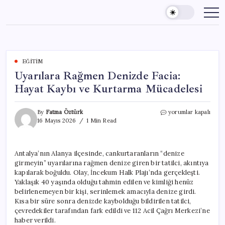
Skip
to
content
EĞITIM
Uyarılara Rağmen Denizde Facia:
Hayat Kaybı ve Kurtarma Mücadelesi
Uyarılara
By
Fatma Öztürk
yorumlar kapalı
Rağmen
16 Mayıs 2026
1 Min Read
Denizde
Facia:
Hayat
Antalya’nın Alanya ilçesinde, cankurtaranların “denize
Kaybı
girmeyin” uyarılarına rağmen denize giren bir tatilci, akıntıya
ve
Kurtarma
kapılarak boğuldu. Olay, İncekum Halk Plajı’nda gerçekleşti.
Mücadelesi
Yaklaşık 40 yaşında olduğu tahmin edilen ve kimliği henüz
için
belirlenemeyen bir kişi, serinlemek amacıyla denize girdi.
Kısa bir süre sonra denizde kaybolduğu bildirilen tatilci,
çevredekiler tarafından fark edildi ve 112 Acil Çağrı Merkezi’ne
haber verildi.