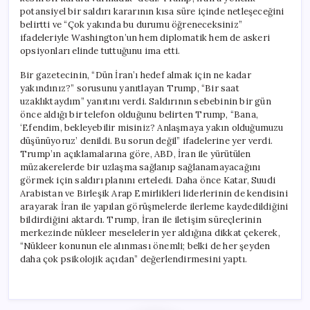
potansiyel bir saldırı kararının kısa süre içinde netleşeceğini
belirtti ve “Çok yakında bu durumu öğreneceksiniz”
ifadeleriyle Washington’un hem diplomatik hem de askeri
opsiyonları elinde tuttuğunu ima etti.
Bir gazetecinin, “Dün İran’ı hedef almak için ne kadar
yakındınız?” sorusunu yanıtlayan Trump, “Bir saat
uzaklıktaydım” yanıtını verdi. Saldırının sebebinin bir gün
önce aldığı bir telefon olduğunu belirten Trump, “Bana,
‘Efendim, bekleyebilir misiniz? Anlaşmaya yakın olduğumuzu
düşünüyoruz’ denildi. Bu sorun değil” ifadelerine yer verdi.
Trump’ın açıklamalarına göre, ABD, İran ile yürütülen
müzakerelerde bir uzlaşma sağlanıp sağlanamayacağını
görmek için saldırı planını erteledi. Daha önce Katar, Suudi
Arabistan ve Birleşik Arap Emirlikleri liderlerinin de kendisini
arayarak İran ile yapılan görüşmelerde ilerleme kaydedildiğini
bildirdiğini aktardı. Trump, İran ile iletişim süreçlerinin
merkezinde nükleer meselelerin yer aldığına dikkat çekerek,
“Nükleer konunun ele alınması önemli; belki de her şeyden
daha çok psikolojik açıdan” değerlendirmesini yaptı.