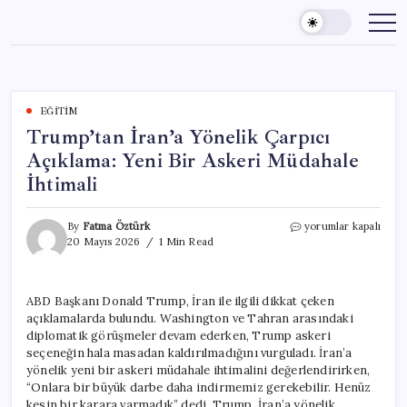
Skip
to
content
EĞITIM
Trump’tan İran’a Yönelik Çarpıcı
Açıklama: Yeni Bir Askeri Müdahale
İhtimali
Trump’tan
By
Fatma Öztürk
yorumlar kapalı
İran’a
20 Mayıs 2026
1 Min Read
Yönelik
Çarpıcı
Açıklama:
ABD Başkanı Donald Trump, İran ile ilgili dikkat çeken
Yeni
açıklamalarda bulundu. Washington ve Tahran arasındaki
Bir
Askeri
diplomatik görüşmeler devam ederken, Trump askeri
Müdahale
seçeneğin hala masadan kaldırılmadığını vurguladı. İran’a
İhtimali
yönelik yeni bir askeri müdahale ihtimalini değerlendirirken,
için
“Onlara bir büyük darbe daha indirmemiz gerekebilir. Henüz
kesin bir karara varmadık” dedi. Trump, İran’a yönelik