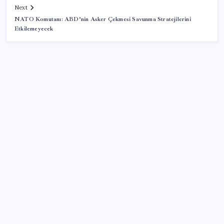
Next
NATO Komutanı: ABD’nin Asker Çekmesi Savunma Stratejilerini
Etkilemeyecek
SON YAZILAR
Gökhan Günaydın: ‘Ferman padişahınsa meydanlar
bizimdir’
Meta’dan Yazılımcılar için Yeni Araç: Muse Code
Dünyaca ünlü yatırımcı Micheal Burry’den kıyamet
senaryosu: Zirvedeki piyasalar büyük çöküş