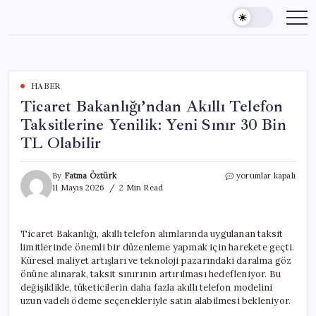
Skip
to
content
HABER
Ticaret Bakanlığı’ndan Akıllı Telefon
Taksitlerine Yenilik: Yeni Sınır 30 Bin
TL Olabilir
Ticaret
By
Fatma Öztürk
yorumlar kapalı
Bakanlığı’ndan
11 Mayıs 2026
2 Min Read
Akıllı
Telefon
Taksitlerine
Ticaret Bakanlığı, akıllı telefon alımlarında uygulanan taksit
Yenilik:
limitlerinde önemli bir düzenleme yapmak için harekete geçti.
Yeni
Sınır
Küresel maliyet artışları ve teknoloji pazarındaki daralma göz
30
önüne alınarak, taksit sınırının artırılması hedefleniyor. Bu
Bin
değişiklikle, tüketicilerin daha fazla akıllı telefon modelini
TL
uzun vadeli ödeme seçenekleriyle satın alabilmesi bekleniyor.
Olabilir