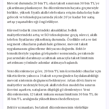
için
Mevcut durumda 20 bin TL olan taksit sınırının 30 bin TL’ye
çıkarılması planlanıyor. Bu düzenlemenin hayata geçmesiyle
birlikte, yüksek fiyatlı akıllı telefonlara erişim daha kolay hale
gelecek ve teknoloji pazarında yüzde 20’ye kadar bir satış
artışı yaşanabileceği öngörülüyor.
Küresel tedarik zincirindeki aksaklıklar, bellek
maliyetlerindeki artış ve 5G teknolojisine geçiş süreci, akıllı
telefon fiyatlarını yükseltmiş durumda. Özellikle orta ve üst
segment cihazların pahalı hale gelmesi, mevcut taksit
uygulamasını güncelleme ihtiyacını doğurdu. Sektör
temsilcileriyle yapılan görüşmeler sonucunda, perakende
pazarındaki daralmayı azaltmak amacıyla taksit limitinin
artırılması yönünde adımlar atılmaya başlandı.
Yeni düzenlemeye göre, 20 bin TL’nin üzerindeki cihazlar için
tüketicilerin yalnızca 3 taksit seçeneğinden faydalanabildiği
mevcut sistemin değişmesi bekleniyor. Artan döviz kuru ve
maliyetler nedeniyle birçok akıllı telefon modeli bu sınırın
üzerini aşarken, satışların düştüğü gözlemleniyor. Yeni
düzenlemenin, 12 taksit imkanı sunan limitinin 30 bin TL ile
35 bin TL aralığında yükseltilmesi hedefleniyor.
Sektör uzmanları, bu taksit düzenlemesinin yürürlüğe