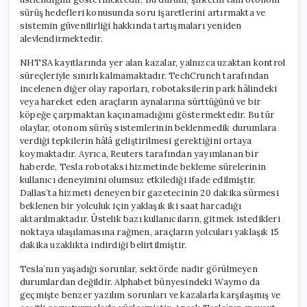
sürüş hedefleri konusunda soru işaretlerini artırmakta ve
sistemin güvenilirliği hakkında tartışmaları yeniden
alevlendirmektedir.
NHTSA kayıtlarında yer alan kazalar, yalnızca uzaktan kontrol
süreçleriyle sınırlı kalmamaktadır. TechCrunch tarafından
incelenen diğer olay raporları, robotaksilerin park hâlindeki
veya hareket eden araçların aynalarına sürttüğünü ve bir
köpeğe çarpmaktan kaçınamadığını göstermektedir. Bu tür
olaylar, otonom sürüş sistemlerinin beklenmedik durumlara
verdiği tepkilerin hâlâ geliştirilmesi gerektiğini ortaya
koymaktadır. Ayrıca, Reuters tarafından yayımlanan bir
haberde, Tesla robotaksi hizmetinde bekleme sürelerinin
kullanıcı deneyimini olumsuz etkilediği ifade edilmiştir.
Dallas’ta hizmeti deneyen bir gazetecinin 20 dakika sürmesi
beklenen bir yolculuk için yaklaşık iki saat harcadığı
aktarılmaktadır. Üstelik bazı kullanıcıların, gitmek istedikleri
noktaya ulaşılamasına rağmen, araçların yolcuları yaklaşık 15
dakika uzaklıkta indirdiği belirtilmiştir.
Tesla’nın yaşadığı sorunlar, sektörde nadir görülmeyen
durumlardan değildir. Alphabet bünyesindeki Waymo da
geçmişte benzer yazılım sorunları ve kazalarla karşılaşmış ve