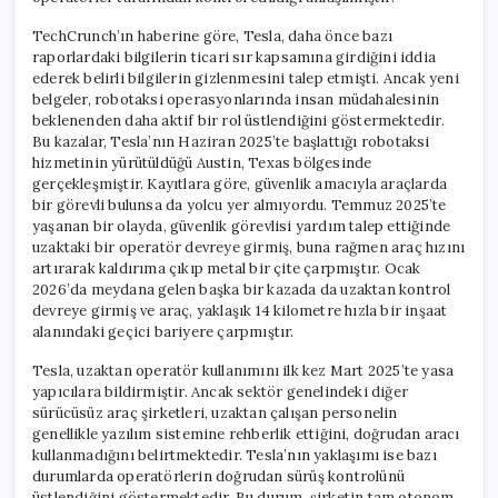
TechCrunch’ın haberine göre, Tesla, daha önce bazı
raporlardaki bilgilerin ticari sır kapsamına girdiğini iddia
ederek belirli bilgilerin gizlenmesini talep etmişti. Ancak yeni
belgeler, robotaksi operasyonlarında insan müdahalesinin
beklenenden daha aktif bir rol üstlendiğini göstermektedir.
Bu kazalar, Tesla’nın Haziran 2025’te başlattığı robotaksi
hizmetinin yürütüldüğü Austin, Texas bölgesinde
gerçekleşmiştir. Kayıtlara göre, güvenlik amacıyla araçlarda
bir görevli bulunsa da yolcu yer almıyordu. Temmuz 2025’te
yaşanan bir olayda, güvenlik görevlisi yardım talep ettiğinde
uzaktaki bir operatör devreye girmiş, buna rağmen araç hızını
artırarak kaldırıma çıkıp metal bir çite çarpmıştır. Ocak
2026’da meydana gelen başka bir kazada da uzaktan kontrol
devreye girmiş ve araç, yaklaşık 14 kilometre hızla bir inşaat
alanındaki geçici bariyere çarpmıştır.
Tesla, uzaktan operatör kullanımını ilk kez Mart 2025’te yasa
yapıcılara bildirmiştir. Ancak sektör genelindeki diğer
sürücüsüz araç şirketleri, uzaktan çalışan personelin
genellikle yazılım sistemine rehberlik ettiğini, doğrudan aracı
kullanmadığını belirtmektedir. Tesla’nın yaklaşımı ise bazı
durumlarda operatörlerin doğrudan sürüş kontrolünü
üstlendiğini göstermektedir. Bu durum, şirketin tam otonom