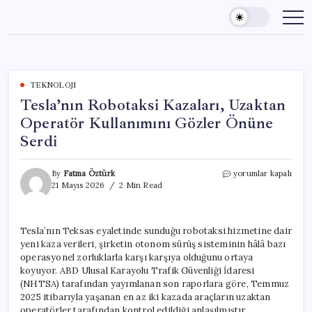
Skip
to
content
TEKNOLOJI
Tesla’nın Robotaksi Kazaları, Uzaktan
Operatör Kullanımını Gözler Önüne
Serdi
Tesla’nın
By
Fatma Öztürk
yorumlar kapalı
Robotaksi
21 Mayıs 2026
2 Min Read
Kazaları,
Uzaktan
Operatör
Tesla’nın Teksas eyaletinde sunduğu robotaksi hizmetine dair
Kullanımını
yeni kaza verileri, şirketin otonom sürüş sisteminin hâlâ bazı
Gözler
Önüne
operasyonel zorluklarla karşı karşıya olduğunu ortaya
Serdi
koyuyor. ABD Ulusal Karayolu Trafik Güvenliği İdaresi
için
(NHTSA) tarafından yayımlanan son raporlara göre, Temmuz
2025 itibarıyla yaşanan en az iki kazada araçların uzaktan
operatörler tarafından kontrol edildiği anlaşılmıştır.