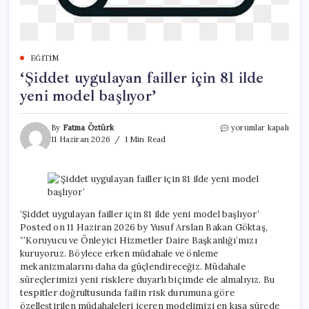
EĞITIM
‘Şiddet uygulayan failler için 81 ilde
yeni model başlıyor’
‘Şiddet
By
Fatma Öztürk
yorumlar kapalı
uygulayan
11 Haziran 2026
1 Min Read
failler
için
81
ilde
yeni
model
‘Şiddet uygulayan failler için 81 ilde yeni model başlıyor’
başlıyor’
Posted on 11 Haziran 2026 by Yusuf Arslan Bakan Göktaş,
için
“’Koruyucu ve Önleyici Hizmetler Daire Başkanlığı’mızı
kuruyoruz. Böylece erken müdahale ve önleme
mekanizmalarını daha da güçlendireceğiz. Müdahale
süreçlerimizi yeni risklere duyarlı biçimde ele almalıyız. Bu
tespitler doğrultusunda failin risk durumuna göre
özelleştirilen müdahaleleri içeren modelimizi en kısa sürede