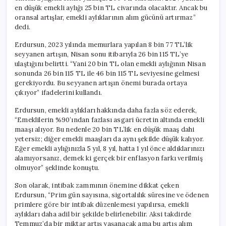
en düşük emekli aylığı 25 bin TL civarında olacaktır. Ancak bu
oransal artışlar, emekli aylıklarının alım gücünü artırmaz”
dedi.
Erdursun, 2023 yılında memurlara yapılan 8 bin 77 TL’lik
seyyanen artışın, Nisan sonu itibarıyla 26 bin 115 TL’ye
ulaştığını belirtti. “Yani 20 bin TL olan emekli aylığının Nisan
sonunda 26 bin 115 TL ile 46 bin 115 TL seviyesine gelmesi
gerekiyordu. Bu seyyanen artışın önemi burada ortaya
çıkıyor” ifadelerini kullandı.
Erdursun, emekli aylıkları hakkında daha fazla söz ederek,
“Emeklilerin %90’ından fazlası asgari ücretin altında emekli
maaşı alıyor. Bu nedenle 20 bin TL’lik en düşük maaş dahi
yetersiz; diğer emekli maaşları da aynı şekilde düşük kalıyor.
Eğer emekli aylığınızla 5 yıl, 8 yıl, hatta 1 yıl önce aldıklarınızı
alamıyorsanız, demek ki gerçek bir enflasyon farkı verilmiş
olmuyor” şeklinde konuştu.
Son olarak, intibak zammının önemine dikkat çeken
Erdursun, “Prim gün sayısına, sigortalılık süresine ve ödenen
primlere göre bir intibak düzenlemesi yapılırsa, emekli
aylıkları daha adil bir şekilde belirlenebilir. Aksi takdirde
Temmuz’da bir miktar artış yaşanacak ama bu artış alım