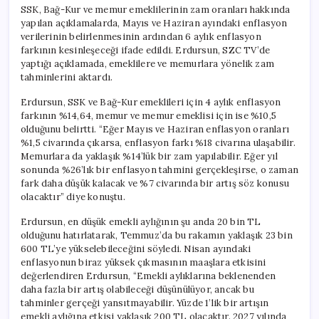
SSK, Bağ-Kur ve memur emeklilerinin zam oranları hakkında
yapılan açıklamalarda, Mayıs ve Haziran ayındaki enflasyon
verilerinin belirlenmesinin ardından 6 aylık enflasyon
farkının kesinleşeceği ifade edildi. Erdursun, SZC TV’de
yaptığı açıklamada, emeklilere ve memurlara yönelik zam
tahminlerini aktardı.
Erdursun, SSK ve Bağ-Kur emeklileri için 4 aylık enflasyon
farkının %14,64, memur ve memur emeklisi için ise %10,5
olduğunu belirtti. “Eğer Mayıs ve Haziran enflasyon oranları
%1,5 civarında çıkarsa, enflasyon farkı %18 civarına ulaşabilir.
Memurlara da yaklaşık %14’lük bir zam yapılabilir. Eğer yıl
sonunda %26’lık bir enflasyon tahmini gerçekleşirse, o zaman
fark daha düşük kalacak ve %7 civarında bir artış söz konusu
olacaktır” diye konuştu.
Erdursun, en düşük emekli aylığının şu anda 20 bin TL
olduğunu hatırlatarak, Temmuz’da bu rakamın yaklaşık 23 bin
600 TL’ye yükselebileceğini söyledi. Nisan ayındaki
enflasyonun biraz yüksek çıkmasının maaşlara etkisini
değerlendiren Erdursun, “Emekli aylıklarına beklenenden
daha fazla bir artış olabileceği düşünülüyor, ancak bu
tahminler gerçeği yansıtmayabilir. Yüzde 1’lik bir artışın
emekli aylığına etkisi yaklaşık 200 TL olacaktır. 2027 yılında