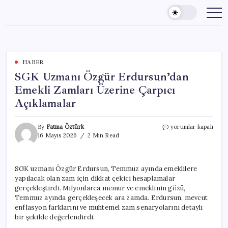
Skip
to
content
HABER
SGK Uzmanı Özgür Erdursun’dan
Emekli Zamları Üzerine Çarpıcı
Açıklamalar
SGK
By
Fatma Öztürk
yorumlar kapalı
Uzmanı
16 Mayıs 2026
2 Min Read
Özgür
Erdursun’dan
Emekli
SGK uzmanı Özgür Erdursun, Temmuz ayında emeklilere
Zamları
yapılacak olan zam için dikkat çekici hesaplamalar
Üzerine
Çarpıcı
gerçekleştirdi. Milyonlarca memur ve emeklinin gözü,
Açıklamalar
Temmuz ayında gerçekleşecek ara zamda. Erdursun, mevcut
için
enflasyon farklarını ve muhtemel zam senaryolarını detaylı
bir şekilde değerlendirdi.