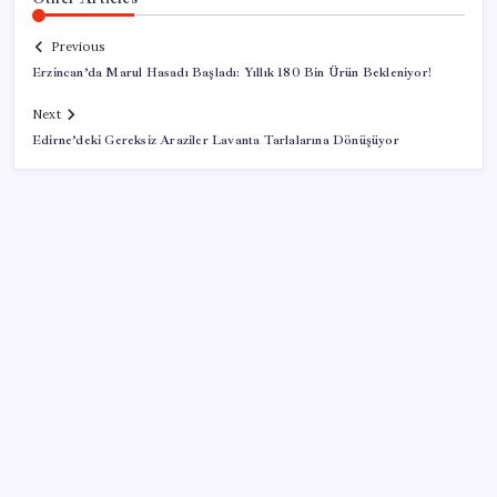
Previous
Erzincan’da Marul Hasadı Başladı: Yıllık 180 Bin Ürün Bekleniyor!
Next
Edirne’deki Gereksiz Araziler Lavanta Tarlalarına Dönüşüyor
SON YAZILAR
Gökhan Günaydın: ‘Ferman padişahınsa meydanlar
bizimdir’
Meta’dan Yazılımcılar için Yeni Araç: Muse Code