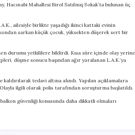
Düşerek
y, Hacınabi Mahallesi Birol Satılmış Sokak’ta bulunan üç
Ağır
Yaralandı
için
.K., ailesiyle birlikte yaşadığı ikinci kattaki evinin
kondan sarkan küçük çocuk, yüksekten düşerek sert bir
 durumu yetkililere bildirdi. Kısa süre içinde olay yerin
 ekipleri, düşme sonucu başından ağır yaralanan L.A.K.’ya
kaldırılarak tedavi altına alındı. Yapılan açıklamalara
Olayla ilgili olarak polis tarafından soruşturma başlatıldı.
 balkon güvenliği konusunda daha dikkatli olmaları