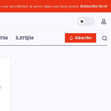
o our newsletter & never miss our best posts.
Subscribe Now!
TIM
İLETİŞİM
Subscribe
ı
SON YAZILAR
Meta’dan Yazılımcılar için Yeni Araç: Muse
Code