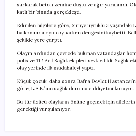
sarkarak beton zemine düştü ve ağır yaralandı. Ola
katlı bir binada gerçekleşti.
Edinilen bilgilere göre, Suriye uyruklu 3 yaşındaki L.A
balkonunda oyun oynarken dengesini kaybetti. Bal
şekilde yere çarptı.
Olayın ardından çevrede bulunan vatandaşlar hemen
polis ve 112 Acil Sağlık ekipleri sevk edildi. Sağlık
olay yerinde ilk müdahaleyi yaptı.
Küçük çocuk, daha sonra Bafra Devlet Hastanesi’ne 
göre, L.A.K.’nın sağlık durumu ciddiyetini koruyor. 
Bu tür üzücü olayların önüne geçmek için ailelerin
gerektiği vurgulanıyor.