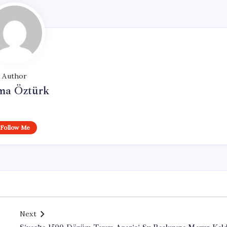
Author
ma Öztürk
Follow Me
Next