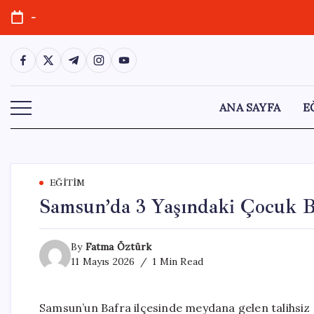
Skip
-
to
content
https://www.facebook.com/
https://twitter.com/
https://t.me/
https://www.instagram.com/
https://youtube.com/
ANA SAYFA
E
EĞITIM
Samsun’da 3 Yaşındaki Çocuk B
By
Fatma Öztürk
11 Mayıs 2026
1 Min Read
Samsun’un Bafra ilçesinde meydana gelen talihsiz 