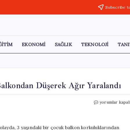
Subscribe t
ĞİTİM
EKONOMİ
SAĞLIK
TEKNOLOJİ
TANI
alkondan Düşerek Ağır Yaralandı
Samsun’da
yorumlar kapal
3
Yaşındaki
Çocuk
Balkondan
olayda, 3 yaşındaki bir çocuk balkon korkuluklarından