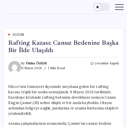
Skip
to
content
EĞITIM
Rafting Kazası: Cansız Bedenine Başka
Bir İlde Ulaşıldı
Rafting
By
Fatma Öztürk
yorumlar kapalı
Kazası:
11 Mayıs 2026
1 Min Read
Cansız
Bedenine
Başka
Düzce’nin Cumayeri ilçesinde meydana gelen bir rafting
Bir
kazası, trajik bir sonla sonuçlandı. 9 Mayıs 2026 tarihinde,
İlde
Ulaşıldı
Esentepe köyünde rafting botunun devrilmesi sonucu Cansu
için
Engin Çamur (35) nehre düştü ve bir anda kayboldu. Olayın
ardından bölgeye sağlık, jandarma ve arama kurtarma ekipleri
yönlendirildi.
Arama çalışmalarının sonucunda, Çamur’un cansız bedeni