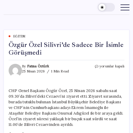
Skip
to
content
EĞITIM
Özgür Özel Silivri’de Sadece Bir İsimle
Görüşmedi
Özgür
By
Fatma Öztürk
yorumlar kapalı
Özel
25 Nisan 2026
1 Min Read
Silivri’de
Sadece
Bir
CHP Genel Başkanı Özgür Özel, 25 Nisan 2026 sabahı saat
İsimle
09.30’da Silivri’deki Cezaevi’ni ziyaret etti. Ziyaret sırasında,
Görüşmedi
için
burada tutuklu bulunan İstanbul Büyükşehir Belediye Başkanı
ve CHP’nin Cumhurbaşkanı adayı Ekrem İmamoğlu ile
Ataşehir Belediye Başkanı Onursal Adıgüzel ile bir araya geldi.
Özel’in ziyaret süresi yaklaşık bir buçuk saat sürdü ve saat
11.00’de Silivri Cezaevinden ayrıldı.