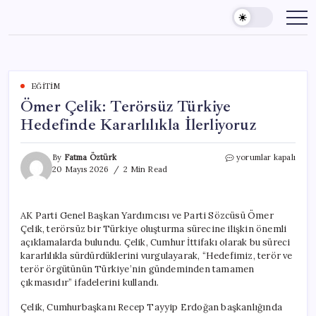
Skip
to
content
EĞITIM
Ömer Çelik: Terörsüz Türkiye
Hedefinde Kararlılıkla İlerliyoruz
Ömer
By
Fatma Öztürk
yorumlar kapalı
Çelik:
20 Mayıs 2026
2 Min Read
Terörsüz
Türkiye
Hedefinde
AK Parti Genel Başkan Yardımcısı ve Parti Sözcüsü Ömer
Kararlılıkla
Çelik, terörsüz bir Türkiye oluşturma sürecine ilişkin önemli
İlerliyoruz
için
açıklamalarda bulundu. Çelik, Cumhur İttifakı olarak bu süreci
kararlılıkla sürdürdüklerini vurgulayarak, “Hedefimiz, terör ve
terör örgütünün Türkiye’nin gündeminden tamamen
çıkmasıdır” ifadelerini kullandı.
Çelik, Cumhurbaşkanı Recep Tayyip Erdoğan başkanlığında