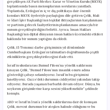
gerçekleşen AK Parti Merkez Karar ve Yönetim Kurulu (MKYK)
toplantısında basın mensuplarının sorularını yanıtladı.
Toplantıda, Erdoğan’ın iç ve dış politikaya dair önemli
konuları MKYK üyeleriyle paylaştığını dile getiren Çelik, Mali
ve İdari İşler Başkanlığı’nın teşkilat ihtiyaçlarının karşılanması
ve partinin gelecek faaliyetlerinin planlanması amacıyla bir
sunum gerçekleştirdiğini belirtti. Ayrıca, İnsan Hakları
Başkanlığı’nın dijital dünyanın insan hakları üzerindeki etkileri
hakkında bir sunum yaptığını da ekledi.
Çelik, 15 Temmuz darbe girişiminin yıl dönümünde
Cumhurbaşkanı Erdoğan’ın talimatları doğrultusunda çeşitli
etkinliklerin gerçekleştirileceğini ifade etti.
İsrail’in uluslararası Sumud Filosu’na yönelik saldırısını
kınayan Çelik, “Sumud Filosu’nun insanlık onuru adına
gösterdiği çabayı selamlıyoruz. İsrail’in bu girişimini
lanetliyoruz. Gazze’deki durumun ciddiyetini yakından takip
ediyoruz. Burada yaşanan barbarlık devam ediyor. Dünya, bu
soykırım girişimlerine karşı sesini yükseltmelidir” şeklinde
konuştu.
ABD ve İsrail’in İran’a yönelik saldırılarına dair de konuşan
Çelik, mevcut durumun bir ateşkes halinde olduğunu ve bu