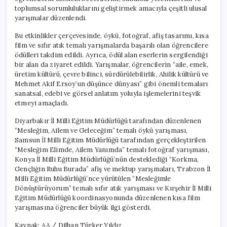
toplumsal sorumluluklarını geliştirmek amacıyla çeşitli ulusal
yarışmalar düzenlendi.
Bu etkinlikler çerçevesinde, öykü, fotoğraf, afiş tasarımı, kısa
film ve sıfır atık temalı yarışmalarda başarılı olan öğrencilere
ödülleri takdim edildi. Ayrıca, ödül alan eserlerin sergilendiği
bir alan da ziyaret edildi. Yarışmalar, öğrencilerin “aile, emek,
üretim kültürü, çevre bilinci, sürdürülebilirlik, Ahilik kültürü ve
Mehmet Akif Ersoy’un düşünce dünyası” gibi önemli temaları
sanatsal, edebi ve görsel anlatım yoluyla işlemelerini teşvik
etmeyi amaçladı.
Diyarbakır İl Milli Eğitim Müdürlüğü tarafından düzenlenen
“Mesleğim, Ailem ve Geleceğim” temalı öykü yarışması,
Samsun İl Milli Eğitim Müdürlüğü tarafından gerçekleştirilen
“Mesleğim Elimde, Ailem Yanımda” temalı fotoğraf yarışması,
Konya İl Milli Eğitim Müdürlüğü’nün desteklediği “Korkma,
Gençliğin Ruhu Burada” afiş ve mektup yarışmaları, Trabzon İl
Milli Eğitim Müdürlüğü’nce yürütülen “Mesleğimle
Dönüştürüyorum” temalı sıfır atık yarışması ve Kırşehir İl Milli
Eğitim Müdürlüğü koordinasyonunda düzenlenen kısa film
yarışmasına öğrenciler büyük ilgi gösterdi.
Kaynak: AA / Dilhan Türker Yıldız