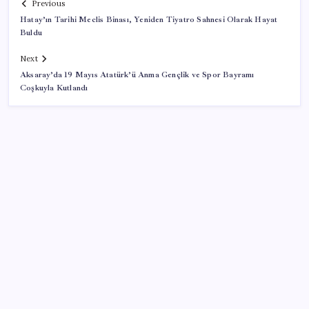
Previous
Hatay’ın Tarihi Meclis Binası, Yeniden Tiyatro Sahnesi Olarak Hayat
Buldu
Next
Aksaray’da 19 Mayıs Atatürk’ü Anma Gençlik ve Spor Bayramı
Coşkuyla Kutlandı
SON YAZILAR
VakıfBank ikinci çeyrekte 16,7 milyar TL net kâr elde
etti
Ekran Kartı Fiyatlarına Zam Yolda: Yüzde 40’a Varan