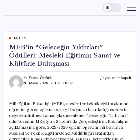
Skip
to
content
EĞITIM
MEB’in “Geleceğin Yıldızları”
Ödülleri: Mesleki Eğitimin Sanat ve
Kültürle Buluşması
MEB’in
By
Fatma Öztürk
yorumlar kapalı
“Geleceğin
20 Mayıs 2026
1 Min Read
Yıldızları”
Ödülleri:
Mesleki
Milli Eğitim Bakanlığı (MEB), mesleki ve teknik eğitim alanında
Eğitimin
öğrenim gören öğrencilerin yıl boyunca hazırladığı eserlerin
Sanat
ve
değerlendirilmesi amacıyla düzenlenen “Geleceğin Yıldızları”
Kültürle
ödül törenini MEB Şura Salonu’nda gerçekleştirdi. Bakanlığın
Buluşması
açıklamasına göre, 2025-2026 eğitim öğretim yılı boyunca
için
Mesleki ve Teknik Eğitim Genel Müdürlüğü tarafından,
öğrencilerin mesleki becerilerini, sanatsal yeteneklerini ve