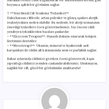
Sabahları temiz cilde uygulanacak bir antioksidan serum, gün
boyunca ışıltılı bir görünüm sağlar.
7. **Yeni Nesil Cilt Yenileme Tedavileri**
Daha hassas ciltlerde, artan polenler ve güneş ışınları alerjik
reaksiyonlara neden olabilir. Bu nedenle, bir alerji uzmanının
önerdiği tedavilere özen göstermelisiniz. Yaz öncesi cildi
yenileyen tekniklerden bazıları şunlardır:
– **Ekzozom Terapisi**: Hasarlı dokuyu onararak kolajen
üretimini destekler.
– **Mezoterapi**: Vitamin, mineral ve hyaluronik asit
karışımları ile cildin alt katmanında nem ve parlaklık sağlar.
Bahar aylarında cildinize gereken özeni göstererek, kışın
yıprattığı cildinizi yeniden canlandırabilirsiniz. Unutmayın,
sağlıklı bir cilt, güzel bir görünümün anahtarıdır!