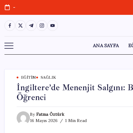
Skip
-
to
content
https://www.facebook.com/
https://twitter.com/
https://t.me/
https://www.instagram.com/
https://youtube.com/
ANA SAYFA
E
EĞITIM
SAĞLIK
İngiltere’de Menenjit Salgını: 
Öğrenci
By
Fatma Öztürk
16 Mayıs 2026
1 Min Read