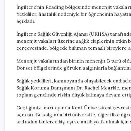
İngiltere’nin Reading bölgesinde menenjit vakaların
Yetkililer, hastalık nedeniyle bir öğrencinin hayatı
açıkladı.
İngiltere Sağlık Güvenliği Ajansı (UKHSA) tarafınd
menenjit vakaları üzerine sağlık ekiplerinin etkin bi
çerçevesinde, bölgede bulunan temaslı bireylere ant
Menenjit vakalarından birinin menenjit B türü ol
Dorset bölgelerinde görülen salgınlarla bağlantıs
Sağlık yetkilileri, kamuoyunda oluşabilecek endişe
Sağlık Koruma Danışmanı Dr. Rachel Mearkle, mene
toplum genelinde riskin düşük kalmaya devam ettiği
Geçtiğimiz mart ayında Kent Üniversitesi çevresin
açmıştı. Bu salgında biri üniversite, diğeri lise öğr
ardından binlerce kişi aşı ve antibiyotik almak için