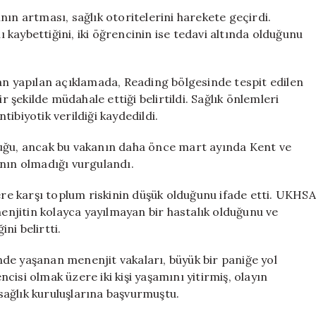
Ölüm
ın artması, sağlık otoritelerini harekete geçirdi.
ve
nı kaybettiğini, iki öğrencinin ise tedavi altında olduğunu
İki
Hastaneye
Kaldırılan
an yapılan açıklamada, Reading bölgesinde tespit edilen
Öğrenci
r şekilde müdahale ettiği belirtildi. Sağlık önlemleri
için
ibiyotik verildiği kaydedildi.
duğu, ancak bu vakanın daha önce mart ayında Kent ve
ının olmadığı vurgulandı.
lere karşı toplum riskinin düşük olduğunu ifade etti. UKHSA
njitin kolayca yayılmayan bir hastalık olduğunu ve
ni belirtti.
de yaşanan menenjit vakaları, büyük bir paniğe yol
encisi olmak üzere iki kişi yaşamını yitirmiş, olayın
 sağlık kuruluşlarına başvurmuştu.