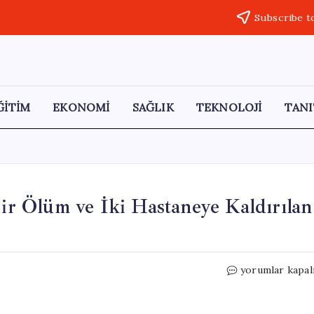
Subscribe t
ĞİTİM
EKONOMİ
SAĞLIK
TEKNOLOJİ
TANI
Bir Ölüm ve İki Hastaneye Kaldırılan
İngiltere’de
yorumlar kapal
Menenjit
Salgını:
Bir