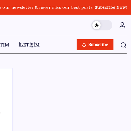
o our newsletter & never miss our best posts.
Subscribe Now!
TIM
İLETİŞİM
Subscribe
SON YAZILAR
ı
VakıfBank ikinci çeyrekte 16,7 milyar TL net
kâr elde etti