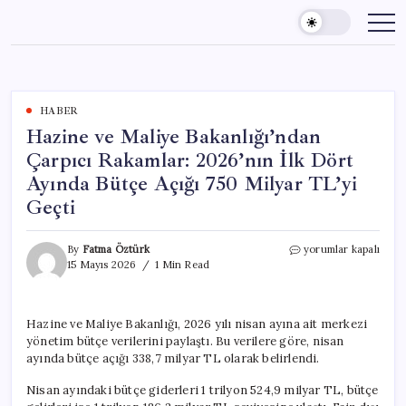
Skip
to
content
HABER
Hazine ve Maliye Bakanlığı’ndan
Çarpıcı Rakamlar: 2026’nın İlk Dört
Ayında Bütçe Açığı 750 Milyar TL’yi
Geçti
Hazine
By
Fatma Öztürk
yorumlar kapalı
ve
15 Mayıs 2026
1 Min Read
Maliye
Bakanlığı’ndan
Çarpıcı
Hazine ve Maliye Bakanlığı, 2026 yılı nisan ayına ait merkezi
Rakamlar:
yönetim bütçe verilerini paylaştı. Bu verilere göre, nisan
2026’nın
İlk
ayında bütçe açığı 338,7 milyar TL olarak belirlendi.
Dört
Ayında
Nisan ayındaki bütçe giderleri 1 trilyon 524,9 milyar TL, bütçe
Bütçe