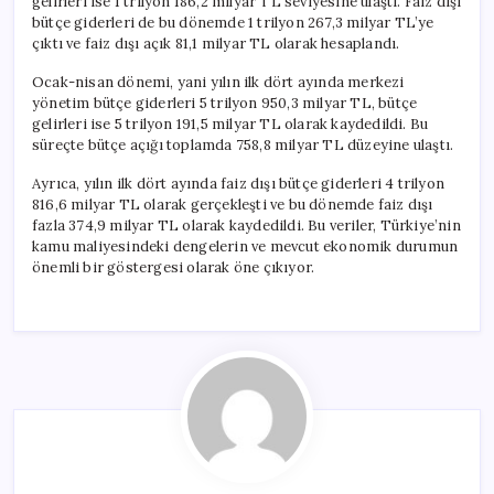
gelirleri ise 1 trilyon 186,2 milyar TL seviyesine ulaştı. Faiz dışı
Açığı
bütçe giderleri de bu dönemde 1 trilyon 267,3 milyar TL’ye
750
çıktı ve faiz dışı açık 81,1 milyar TL olarak hesaplandı.
Milyar
TL’yi
Ocak-nisan dönemi, yani yılın ilk dört ayında merkezi
Geçti
yönetim bütçe giderleri 5 trilyon 950,3 milyar TL, bütçe
için
gelirleri ise 5 trilyon 191,5 milyar TL olarak kaydedildi. Bu
süreçte bütçe açığı toplamda 758,8 milyar TL düzeyine ulaştı.
Ayrıca, yılın ilk dört ayında faiz dışı bütçe giderleri 4 trilyon
816,6 milyar TL olarak gerçekleşti ve bu dönemde faiz dışı
fazla 374,9 milyar TL olarak kaydedildi. Bu veriler, Türkiye’nin
kamu maliyesindeki dengelerin ve mevcut ekonomik durumun
önemli bir göstergesi olarak öne çıkıyor.