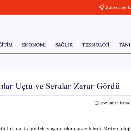
Subscribe t
ĞİTİM
EKONOMİ
SAĞLIK
TEKNOLOJİ
TANI
tılar Uçtu ve Seralar Zarar Gördü
Hakkari’de
yorumlar kapal
Şiddetli
Fırtına:
Çatılar
Uçtu
li fırtına, bölgedeki yaşamı olumsuz etkiledi. Meteoroloji