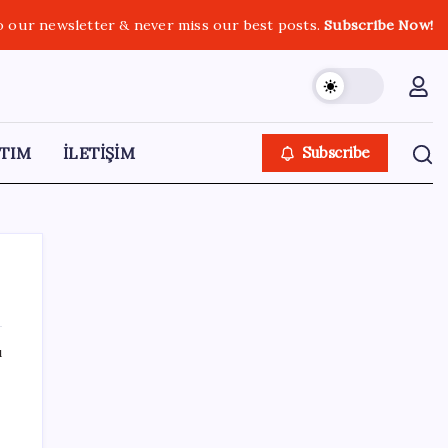
o our newsletter & never miss our best posts.
Subscribe Now!
TIM
İLETİŞİM
Subscribe
ı
SON YAZILAR
VakıfBank ikinci çeyrekte 16,7 milyar TL net
kâr elde etti