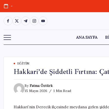
Skip
-
to
content
https://www.facebook.com/
https://twitter.com/
https://t.me/
https://www.instagram.com/
https://youtube.com/
ANA SAYFA
E
EĞITIM
Hakkari’de Şiddetli Fırtına: Ça
By
Fatma Öztürk
15 Mayıs 2026
1 Min Read
Hakkari’nin Derecik ilçesinde meydana gelen şiddet