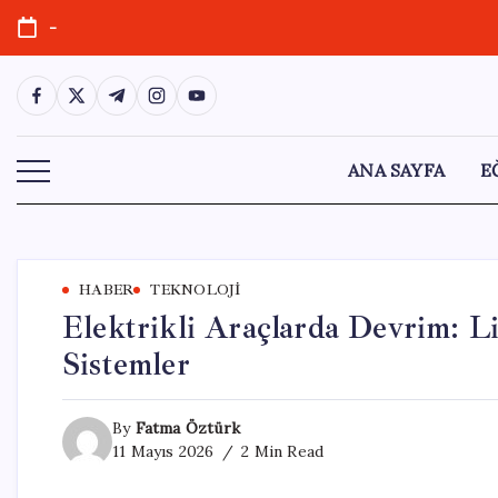
Skip
-
to
content
https://www.facebook.com/
https://twitter.com/
https://t.me/
https://www.instagram.com/
https://youtube.com/
ANA SAYFA
E
HABER
TEKNOLOJI
Elektrikli Araçlarda Devrim: 
Sistemler
By
Fatma Öztürk
11 Mayıs 2026
2 Min Read