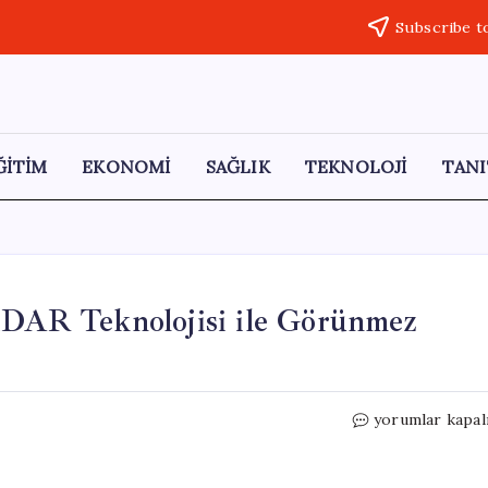
Subscribe t
ĞİTİM
EKONOMİ
SAĞLIK
TEKNOLOJİ
TANI
LiDAR Teknolojisi ile Görünmez
Elektrikli
yorumlar kapal
Araçlarda
Devrim:
LiDAR