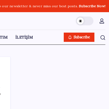
o our newsletter & never miss our best posts.
Subscribe Now!
TIM
İLETİŞİM
Subscribe
SON YAZILAR
ı
YENİ Partili Veli Ağbaba’dan sert tepki: ‘HTS
kaydı varsa idam edilmeye razıyım’