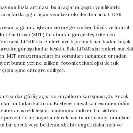
Teknolojisi
yının hızla artması, bu araçların çeşitli yeniliklerle
ile
 araçlarda çığır açan yeni teknolojilerden biri: LiDAR.
Görünmez
Sistemler
esini algılama işlevini yerine getirirken büyük ve hantal
için
oji Enstitüsü (MIT) tarafından gerçekleştirilen bir
 Yeni nesil LiDAR sistemleri, artık parmak ucu kadar küçük
kartalın görüşü kadar keskin. Eski LiDAR sistemleri, sürekl
en, MIT araştırmacıları bu sorunları tamamen ortadan
yor; bunun yerine, silikon-fotonik teknolojisi ile ışık
r çipin içine entegre ediliyor.
ıntısı dar görüş açısı ve sinyallerin karışmasıydı. Ancak
orunları ortadan kaldırdı. Böylece, sinyal kalitesinden ödün
tenler arası etkileşimi minimuma indiren bir sistem
fır parazit ile üç boyutlu olarak haritalandırmayı mümkün
an bir çocuk veya beklenmedik bir engeli daha hızlı ve