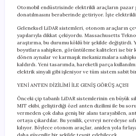
Otomobil endüstrisinde elektrikli araçların pazar pa
donatılmasını beraberinde getiriyor. İşte elektrikli
Geleneksel LiDAR sistemleri, otonom araçların çevr
yapılarıyla dikkat çekiyordu. Massachusetts Teknol
araştırma, bu durumu köklü bir şekilde değiştirdi.
boyutlara sahipken, görüntüleme kaliteleri ise bir 
dönen aynalar ve karmaşık mekanizmalara sahipk
kaldırdı. Yeni tasarımda, hareketli parça kullanılmı
elektrik sinyali gibi işleniyor ve tüm sistem sabit bi
YENİ ANTEN DİZİLİMİ İLE GENİŞ GÖRÜŞ AÇISI
Önceki çip tabanlı LiDAR sistemlerinin en büyük sık
MIT ekibi, geliştirdiği özel anten dizilimi ile bu s
vermeden çok daha geniş bir alanı tarayabilen, an
ortaya çıkardılar. Bu yenilik, çevreyi neredeyse sı
kılıyor. Böylece otonom araçlar, aniden yola fırlay
daha güvenilir bir şekilde tespit edebilecek.