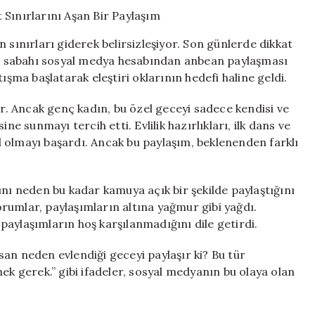
Medyada:
Mahremiyet
Sınırlarını
 sınırları giderek belirsizleşiyor. Son günlerde dikkat
Aşan
esi sabahı sosyal medya hesabından anbean paylaşması
Bir
ışma başlatarak eleştiri oklarının hedefi haline geldi.
Paylaşım
için
ır. Ancak genç kadın, bu özel geceyi sadece kendisi ve
ne sunmayı tercih etti. Evlilik hazırlıkları, ilk dans ve
ral olmayı başardı. Ancak bu paylaşım, beklenenden farklı
ını neden bu kadar kamuya açık bir şekilde paylaştığını
yorumlar, paylaşımların altına yağmur gibi yağdı.
r paylaşımların hoş karşılanmadığını dile getirdi.
insan neden evlendiği geceyi paylaşır ki? Bu tür
ek gerek.” gibi ifadeler, sosyal medyanın bu olaya olan