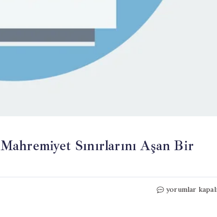
Mahremiyet Sınırlarını Aşan Bir
Düğün
yorumlar kapal
Gecesi
Sosyal