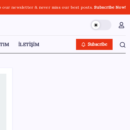
o our newsletter & never miss our best posts.
Subscribe Now!
TIM
İLETİŞİM
Subscribe
SON YAZILAR
Gökhan Günaydın: ‘Ferman padişahınsa
meydanlar bizimdir’