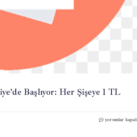
ye’de Başlıyor: Her Şişeye 1 TL
Depozito
yorumlar kapal
Uygulaması
Tüm