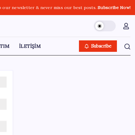
o our newsletter & never miss our best posts.
Subscribe Now!
TIM
İLETİŞİM
Subscribe
SON YAZILAR
Gökhan Günaydın: ‘Ferman padişahınsa
meydanlar bizimdir’