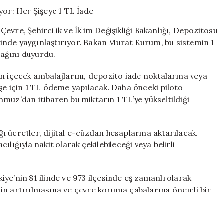
Türkiye’de
Başlıyor:
Her
vre, Şehircilik ve İklim Değişikliği Bakanlığı, Depozitosu
Şişeye
inde yaygınlaştırıyor. Bakan Murat Kurum, bu sistemin 1
1
ağını duyurdu.
TL
İade
için
n içecek ambalajlarını, depozito iade noktalarına veya
şe için 1 TL ödeme yapılacak. Daha önceki piloto
muz’dan itibaren bu miktarın 1 TL’ye yükseltildiği
 ücretler, dijital e-cüzdan hesaplarına aktarılacak.
lığıyla nakit olarak çekilebileceği veya belirli
ye’nin 81 ilinde ve 973 ilçesinde eş zamanlı olarak
in artırılmasına ve çevre koruma çabalarına önemli bir