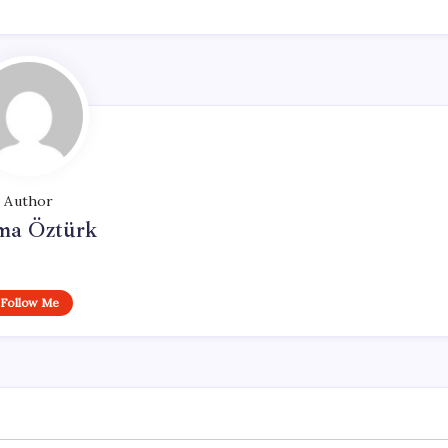
Author
ma Öztürk
Follow Me