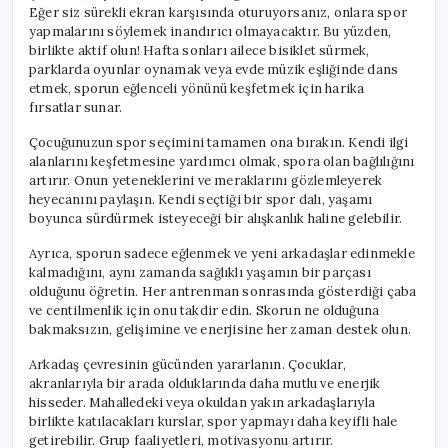
Eğer siz sürekli ekran karşısında oturuyorsanız, onlara spor
yapmalarını söylemek inandırıcı olmayacaktır. Bu yüzden,
birlikte aktif olun! Hafta sonları ailece bisiklet sürmek,
parklarda oyunlar oynamak veya evde müzik eşliğinde dans
etmek, sporun eğlenceli yönünü keşfetmek için harika
fırsatlar sunar.
Çocuğunuzun spor seçimini tamamen ona bırakın. Kendi ilgi
alanlarını keşfetmesine yardımcı olmak, spora olan bağlılığını
artırır. Onun yeteneklerini ve meraklarını gözlemleyerek
heyecanını paylaşın. Kendi seçtiği bir spor dalı, yaşamı
boyunca sürdürmek isteyeceği bir alışkanlık haline gelebilir.
Ayrıca, sporun sadece eğlenmek ve yeni arkadaşlar edinmekle
kalmadığını, aynı zamanda sağlıklı yaşamın bir parçası
olduğunu öğretin. Her antrenman sonrasında gösterdiği çaba
ve centilmenlik için onu takdir edin. Skorun ne olduğuna
bakmaksızın, gelişimine ve enerjisine her zaman destek olun.
Arkadaş çevresinin gücünden yararlanın. Çocuklar,
akranlarıyla bir arada olduklarında daha mutlu ve enerjik
hisseder. Mahalledeki veya okuldan yakın arkadaşlarıyla
birlikte katılacakları kurslar, spor yapmayı daha keyifli hale
getirebilir. Grup faaliyetleri, motivasyonu artırır.