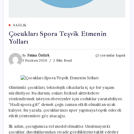
SAĞLIK
Çocukları Spora Teşvik Etmenin
Yolları
Çocukları
By
Fatma Öztürk
yorumlar kapalı
Spora
3 Haziran 2026
2 Min Read
Teşvik
Etmenin
Yolları
için
Günümüz çocukları, teknolojik cihazlarla iç içe bir yaşam
sürdürüyor. Bu durum, onları fiziksel aktivitelere
yönlendirmek isteyen ebeveynler için zorluklar yaratabiliyor.
“Hadi spora git!” demek çoğu zaman etkili olmaktan uzak
kalıyor. Bu yazıda, çocuklarınızı spor yapmaya teşvik edecek
etkili yöntemlere göz atacağız.
İlk adım, çocuğunuza rol model olmaktır. Unutmayın ki
çocuklar, duyduklarından ziyade gördüklerini taklit ederler.