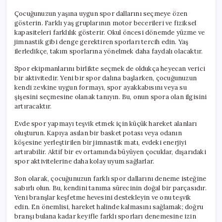
Çocuğunuzun yaşına uygun spor dallarını seçmeye özen
gösterin. Farklı yaş gruplarının motor becerileri ve fiziksel
kapasiteleri farklılık gösterir. Okul öncesi dönemde yüzme ve
jimnastik gibi denge gerektiren sporları tercih edin. Yaş
ilerledikçe, takım sporlarına yönelmek daha faydalı olacaktır.
Spor ekipmanlarını birlikte seçmek de oldukça heyecan verici
bir aktivitedir. Yeni bir spor dalına başlarken, çocuğunuzun
kendi zevkine uygun formayı, spor ayakkabısını veya su
şişesini seçmesine olanak tanıyın. Bu, onun spora olan ilgisini
artıracaktır.
Evde spor yapmayı teşvik etmek için küçük hareket alanları
oluşturun. Kapıya asılan bir basket potası veya odanın
köşesine yerleştirilen bir jimnastik matı, evdeki enerjiyi
artırabilir. Aktif bir ev ortamında büyüyen çocuklar, dışarıdaki
spor aktivitelerine daha kolay uyum sağlarlar.
Son olarak, çocuğunuzun farklı spor dallarını deneme isteğine
sabırlı olun. Bu, kendini tanıma sürecinin doğal bir parçasıdır.
Yeni branşlar keşfetme hevesini destekleyin ve onu teşvik
edin. En önemlisi, hareket halinde kalmasını sağlamak; doğru
branşı bulana kadar keyifle farklı sporları denemesine izin