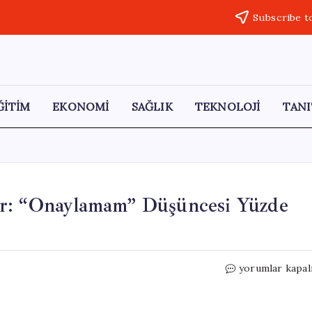
Subscribe t
ĞİTİM
EKONOMİ
SAĞLIK
TEKNOLOJİ
TANI
er: “Onaylamam” Düşüncesi Yüzde
CHP
yorumlar kapal
Anketinde
Şaşırtan
Veriler: