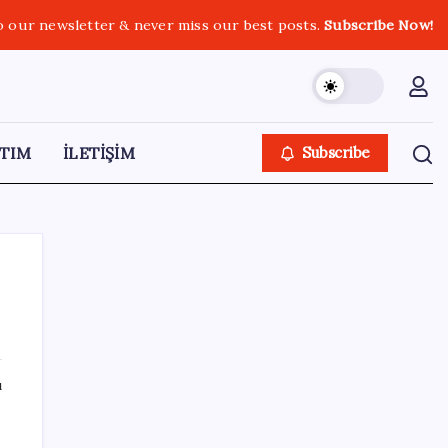
o our newsletter & never miss our best posts.
Subscribe Now!
TIM
İLETİŞİM
Subscribe
SON YAZILAR
ı
Gökhan Günaydın: ‘Ferman padişahınsa
meydanlar bizimdir’