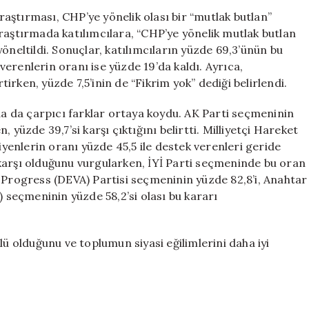
“Onaylamam”
aştırması, CHP’ye yönelik olası bir “mutlak butlan”
Düşüncesi
raştırmada katılımcılara, “CHP’ye yönelik mutlak butlan
Yüzde
öneltildi. Sonuçlar, katılımcıların yüzde 69,3’ünün bu
69,3’e
erenlerin oranı ise yüzde 19’da kaldı. Ayrıca,
Ulaştı
rtirken, yüzde 7,5’inin de “Fikrim yok” dediği belirlendi.
için
nda da çarpıcı farklar ortaya koydu. AK Parti seçmeninin
 yüzde 39,7’si karşı çıktığını belirtti. Milliyetçi Hareket
enlerin oranı yüzde 45,5 ile destek verenleri geride
karşı olduğunu vurgularken, İYİ Parti seçmeninde bu oran
 Progress (DEVA) Partisi seçmeninin yüzde 82,8’i, Anahtar
) seçmeninin yüzde 58,2’si olası bu kararı
lü olduğunu ve toplumun siyasi eğilimlerini daha iyi