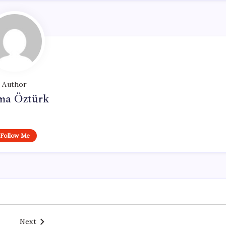
Author
ma Öztürk
Follow Me
Next