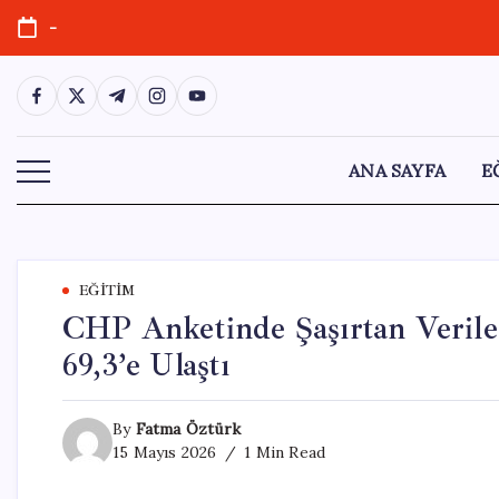
Skip
-
to
content
https://www.facebook.com/
https://twitter.com/
https://t.me/
https://www.instagram.com/
https://youtube.com/
ANA SAYFA
E
EĞITIM
CHP Anketinde Şaşırtan Veril
69,3’e Ulaştı
By
Fatma Öztürk
15 Mayıs 2026
1 Min Read