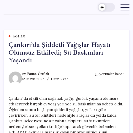
Skip
to
content
EĞITIM
Çankırı’da Şiddetli Yağışlar Hayatı
Olumsuz Etkiledi; Su Baskınları
Yaşandı
Çankırı’da
By
Fatma Öztürk
yorumlar kapalı
Şiddetli
12 Mayıs 2026
1 Min Read
Yağışlar
Hayatı
Olumsuz
Çankırı’da etkili olan sağanak yağış, günlük yaşamı olumsuz
Etkiledi;
etkileyerek birçok ev ve iş yerinde su baskınlarına sebep oldu.
Su
Baskınları
Öğleden sonra başlayan şiddetli yağışlar, yolları göle
Yaşandı
çevirirken, su birikintileri nedeniyle araçlar da yolda kaldı.
için
Çankırı Belediyesi’ne ait zabıta ekipleri, su birikintileri
nedeniyle bazı yolları trafiğe kapatarak güvenlik önlemleri
aldı. AFAD ekipleri, mahsur kalan bir araç sürücüsünü