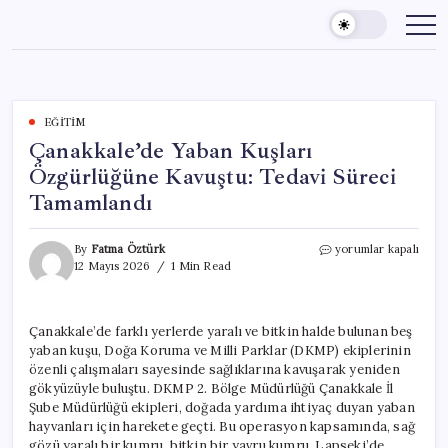
Skip
to
content
EĞITIM
Çanakkale’de Yaban Kuşları
Özgürlüğüne Kavuştu: Tedavi Süreci
Tamamlandı
Çanakkale’de
By
Fatma Öztürk
yorumlar kapalı
Yaban
12 Mayıs 2026
1 Min Read
Kuşları
Özgürlüğüne
Kavuştu:
Çanakkale’de farklı yerlerde yaralı ve bitkin halde bulunan beş
Tedavi
yaban kuşu, Doğa Koruma ve Milli Parklar (DKMP) ekiplerinin
Süreci
Tamamlandı
özenli çalışmaları sayesinde sağlıklarına kavuşarak yeniden
için
gökyüzüyle buluştu. DKMP 2. Bölge Müdürlüğü Çanakkale İl
Şube Müdürlüğü ekipleri, doğada yardıma ihtiyaç duyan yaban
hayvanları için harekete geçti. Bu operasyon kapsamında, sağ
gözü yaralı bir kumru, bitkin bir yavru kumru, Lapseki’de