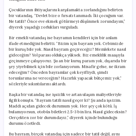
Çocuklarının ihtiyaçlarını karşılamakta zorlandığını belirten
bir vatandaş, “Devlet bize o fırsatı tanımadı. İki çocuğum var.
Ne tatili? Önce eve ekmek götürmeyi düşünmek zorundayım,”
diyerek yaşadığı zorlukları vurguladı.
Bir emekli vatandaş ise bayramın kendileri için bir anlam
ifade etmediğini belirtti. “Bizim için bayram yok. Cebimizde
bir kuruş bile yok. Nasıl bayram geçireceğiz? Memlekete nasıl
gideceğim? Yol parası oldukça yüksek. Biz emeklilik maaşıyla
geçinmeye çalışıyoruz. Şu an bir kuruş param yok, dışarıda bir
şey yiyebilmek için bile zorlanıyorum. Misafir gelse, ne ikram
edeceğim? Önceden bayramlar çok keyifliydi, şimdi
torunlarıma ne vereceğim? Hazırlık yapacak bütçemiz yok,”
sözleriyle sıkıntılarını aktardı.
Başka bir vatandaş ise işsizlik ve artan ulaşım maliyetleriyle
ilgili konuştu. “Bayram tatili nasıl geçer ki? Şu anda işsizim.
Maddi açıdan gidecek durumum yok. Her şey çok kötü. İş
bulamıyorsun, otobüs biletleri 2.5-3 bin lira. Nasıl gideceksin?
Gerçekten zor bir durumdayız,” diyerek içinde bulunduğu
durumu özetledi.
Bu bayram, birçok vatandaş için sadece bir tatil değil, aynı