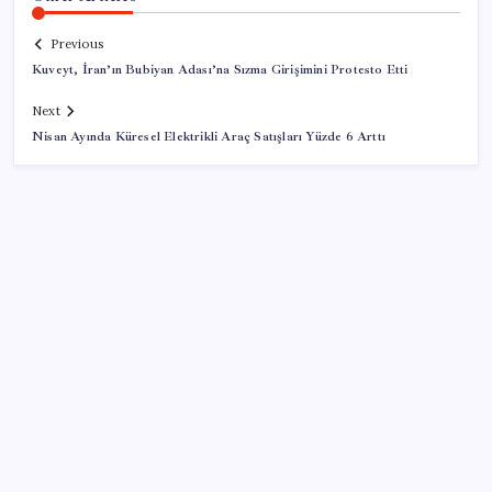
Previous
Kuveyt, İran’ın Bubiyan Adası’na Sızma Girişimini Protesto Etti
Next
Nisan Ayında Küresel Elektrikli Araç Satışları Yüzde 6 Arttı
SON YAZILAR
VakıfBank ikinci çeyrekte 16,7 milyar TL net kâr elde
etti
Ekran Kartı Fiyatlarına Zam Yolda: Yüzde 40’a Varan