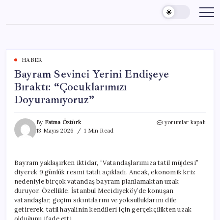
Skip
to
content
HABER
Bayram Sevinci Yerini Endişeye
Bıraktı: “Çocuklarımızı
Doyuramıyoruz”
Bayram
By
Fatma Öztürk
yorumlar kapalı
Sevinci
13 Mayıs 2026
1 Min Read
Yerini
Endişeye
Bıraktı:
Bayram yaklaşırken iktidar, “Vatandaşlarımıza tatil müjdesi”
“Çocuklarımızı
diyerek 9 günlük resmi tatili açıkladı. Ancak, ekonomik kriz
Doyuramıyoruz”
için
nedeniyle birçok vatandaş bayram planlamaktan uzak
duruyor. Özellikle, İstanbul Mecidiyeköy’de konuşan
vatandaşlar, geçim sıkıntılarını ve yoksulluklarını dile
getirerek, tatil hayalinin kendileri için gerçekçilikten uzak
olduğunu ifade etti.