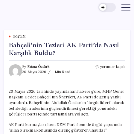
Skip
to
content
EĞITIM
Bahçeli’nin Tezleri AK Parti’de Nasıl
Karşılık Buldu?
Bahçeli’nin
By
Fatma Öztürk
yorumlar kapalı
Tezleri
20 Mayıs 2026
1 Min Read
AK
Parti’de
Nasıl
20 Mayıs 2026 tarihinde yayımlanan habere göre, MHP Genel
Karşılık
Başkanı Devlet Bahçeli’nin önerileri, AK Parti’de geniş yankı
Buldu?
için
uyandırdı. Bahçeli’nin, Abdullah Öcalan’ın “örgüt lideri” olarak
belirlediği iradesinin güçlendirilmesi gerektiği yönündeki
görüşleri, parti içinde tartışmalara yol açtı.
AK Parti kurmayları, hem DEM Parti hem de örgüt yapısında
“silah bırakma konusunda direnç gösteren unsurlar”