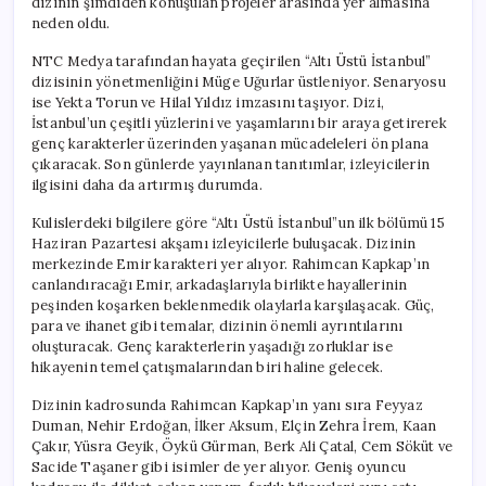
dizinin şimdiden konuşulan projeler arasında yer almasına
neden oldu.
NTC Medya tarafından hayata geçirilen “Altı Üstü İstanbul”
dizisinin yönetmenliğini Müge Uğurlar üstleniyor. Senaryosu
ise Yekta Torun ve Hilal Yıldız imzasını taşıyor. Dizi,
İstanbul’un çeşitli yüzlerini ve yaşamlarını bir araya getirerek
genç karakterler üzerinden yaşanan mücadeleleri ön plana
çıkaracak. Son günlerde yayınlanan tanıtımlar, izleyicilerin
ilgisini daha da artırmış durumda.
Kulislerdeki bilgilere göre “Altı Üstü İstanbul”un ilk bölümü 15
Haziran Pazartesi akşamı izleyicilerle buluşacak. Dizinin
merkezinde Emir karakteri yer alıyor. Rahimcan Kapkap’ın
canlandıracağı Emir, arkadaşlarıyla birlikte hayallerinin
peşinden koşarken beklenmedik olaylarla karşılaşacak. Güç,
para ve ihanet gibi temalar, dizinin önemli ayrıntılarını
oluşturacak. Genç karakterlerin yaşadığı zorluklar ise
hikayenin temel çatışmalarından biri haline gelecek.
Dizinin kadrosunda Rahimcan Kapkap’ın yanı sıra Feyyaz
Duman, Nehir Erdoğan, İlker Aksum, Elçin Zehra İrem, Kaan
Çakır, Yüsra Geyik, Öykü Gürman, Berk Ali Çatal, Cem Söküt ve
Sacide Taşaner gibi isimler de yer alıyor. Geniş oyuncu