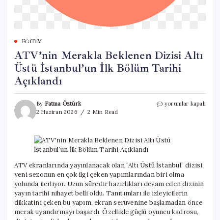
EĞITIM
ATV’nin Merakla Beklenen Dizisi Altı
Üstü İstanbul’un İlk Bölüm Tarihi
Açıklandı
ATV’nin
By
Fatma Öztürk
yorumlar kapalı
Merakla
2 Haziran 2026
2 Min Read
Beklenen
Dizisi
Altı
Üstü
İstanbul’un
İlk
ATV ekranlarında yayınlanacak olan “Altı Üstü İstanbul” dizisi,
Bölüm
yeni sezonun en çok ilgi çeken yapımlarından biri olma
Tarihi
yolunda ilerliyor. Uzun süredir hazırlıkları devam eden dizinin
Açıklandı
yayın tarihi nihayet belli oldu. Tanıtımları ile izleyicilerin
için
dikkatini çeken bu yapım, ekran serüvenine başlamadan önce
merak uyandırmayı başardı. Özellikle güçlü oyuncu kadrosu,