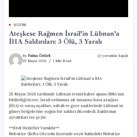
EĞITIM
Ateşkese Rağmen İsrail’in Lübnan’a
İHA Saldırıları: 3 Ölü, 3 Yaralı
Ateşkese
By
Fatma Öztürk
yorumlar kapalı
Rağmen
25 Mayıs 2026
1 Min Read
İsrail’in
Lübnan’a
İHA
Saldırıları:
3
Ölü,
25 Mayıs 2026 tarihinde Lübnan resmi haber ajansı NNA’nın
3
bildirdiği üzere, İsrail ordusuna ait insansız hava araçları
Yaralı
(İHA) ve savaş uçakları, sabah ve gece saatlerinde Lübnan’ın
için
güney bölgelerine yoğun bir saldırı düzenledi. Saldırının
ayrıntıları ise şöyle:
**Sivil Hedefler Vuruldu**
Nebatiye-Zefta Otoyolu üzerinde seyir halindeki Nebatiye