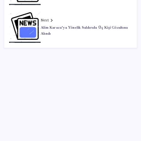
Next
Alim Karaca’ya Yönelik Saldırıda Üç Kişi Gözaltına
Alındı
SON YAZILAR
Gökhan Günaydın: ‘Ferman padişahınsa meydanlar
bizimdir’
Meta’dan Yazılımcılar için Yeni Araç: Muse Code