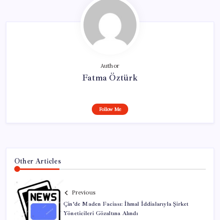
Author
Fatma Öztürk
Follow Me
Other Articles
Previous
Çin’de Maden Faciası: İhmal İddialarıyla Şirket
Yöneticileri Gözaltına Alındı