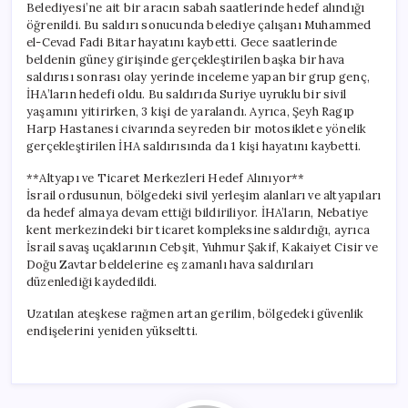
Belediyesi’ne ait bir aracın sabah saatlerinde hedef alındığı
öğrenildi. Bu saldırı sonucunda belediye çalışanı Muhammed
el-Cevad Fadi Bitar hayatını kaybetti. Gece saatlerinde
beldenin güney girişinde gerçekleştirilen başka bir hava
saldırısı sonrası olay yerinde inceleme yapan bir grup genç,
İHA’ların hedefi oldu. Bu saldırıda Suriye uyruklu bir sivil
yaşamını yitirirken, 3 kişi de yaralandı. Ayrıca, Şeyh Ragıp
Harp Hastanesi civarında seyreden bir motosiklete yönelik
gerçekleştirilen İHA saldırısında da 1 kişi hayatını kaybetti.
**Altyapı ve Ticaret Merkezleri Hedef Alınıyor**
İsrail ordusunun, bölgedeki sivil yerleşim alanları ve altyapıları
da hedef almaya devam ettiği bildiriliyor. İHA’ların, Nebatiye
kent merkezindeki bir ticaret kompleksine saldırdığı, ayrıca
İsrail savaş uçaklarının Cebşit, Yuhmur Şakif, Kakaiyet Cisir ve
Doğu Zavtar beldelerine eş zamanlı hava saldırıları
düzenlediği kaydedildi.
Uzatılan ateşkese rağmen artan gerilim, bölgedeki güvenlik
endişelerini yeniden yükseltti.