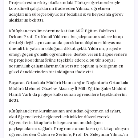
Proje süresince köy okullarındaki Türkçe öğretmenleriyle
koordineli çalıştıklarını ifade eden Yılmaz, öğretmen
adaylarının süreçte büyük bir fedakarlık ve heyecanla görev
aldıklarını belirtti.
Kütüphane teslim törenine katılan ASÜ Eğitim Fakültesi
Dekanı Prof. Dr. Kamil Yıldırım, bu çalışmanın sadece kitap
desteği değil, aynı zamanda çocukların düşünce dünyasına
önemli bir yatırım olduğuna dikkat çekti. Yıldırım, projede
emeği geçen gönüllü öğrencilere, destek veren kitapseverlere
ve proje koordinatörüne teşekkür ederek, bu tür sosyal
sorumluluk çalışmalarının üniversite-toplum iş birliğinin en
güzel örneklerinden biri olduğunu ifade etti.
Başaran Ortaokulu Müdürü Hamza Ağır, Doğantarla Ortaokulu
Müdürü Mehmet Güzel ve Aksaray İl Milli Eğitim Şube Müdürü
Hanifi Varlı da projeye katkı sunan öğrencilere teşekkürlerini
iletti.
Kütüphanelerin kurulmasının ardından öğretmen adayları,
okul öğrencileriyle eğlenceli etkinlikler düzenleyerek,
öğrencilerin kitaplarla buluşmasının mutluluğunu
paylaşmalarını sağladı. Program sonunda en çok kitap okuyan
öğrencilerden Özlem ve Sevim’e, Prof. Dr. Süleyman Yılmaz’ın