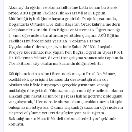
Aksaray’da eğitim ve okuma kültürüne katkı sunan bu örnek
proje, ASÜ Eğitim Fakültesi ile Aksaray İl Milli Eğitim
Müdürlüğü iş birliğinde hayata geçirildi. Proje kapsamında,
Doğantarla Ortaokulu ve Eskil Başaran Ortaokulu’na modern
kütüphaneler kuruldu. Fen Bilgisi ve Matematik Öğretmenliği
2. sınıf öğrencileri tarafından yürütülen çalışma, ASÜ Eğitim
Fakültesi müfredatında yer alan “Topluma Hizmet
Uygulamaları” dersi çerçevesinde Şubat 2026’da başladı.
Projeye koordinatörlük yapan Fen Bilgisi Öğretim Üyesi Prof.
Dr. Süleyman Yılmaz, özverili bir çalışma sonucunda toplamda
7 bin kitabın köy okullarına kazandırıldığını belirtti.
Kütüphanelerin teslim töreninde konuşan Prof. Dr. Yılmaz,
özellikle kitap erişimi konusunda dezavantajlı olan köy
okullarında böyle bir projeyi gerçekleştirmenin verdiği
mutluluğu dile getirdi. Yılmaz, amaçlarının öğrencilerin okuma
alışkanlığını hayatlarının bir parçası haline getirmek olduğunu
vurgulayarak, “Her nerede olursa olsun çocuklarımızın kitapla
buluşmasını istiyoruz. Okuma alışkanlığı kazanan öğrencilerin
eleştirel düşünme yetileri de güçleniyor. Milli Eğitim
Bakanlığımızın Maarif Modeli de bunu hedefliyor,” şeklinde
konuştu.