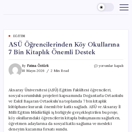
Skip
to
content
EĞITIM
ASÜ Öğrencilerinden Köy Okullarına
7 Bin Kitaplık Önemli Destek
ASÜ
By
Fatma Öztürk
yorumlar kapalı
Öğrencilerinden
18 Mayıs 2026
2 Min Read
Köy
Okullarına
7
Aksaray Üniversitesi (ASÜ) Eğitim Fakültesi öğrencileri,
Bin
sosyal sorumluluk projeleri kapsamında Doğantarla Ortaokulu
Kitaplık
Önemli
ve Eskil Başaran Ortaokulu’na toplamda 7 bin kitaplık
Destek
kütüphane kurarak önemli bir katkı sağladı. ASÜ ve Aksaray İl
için
Milli Eğitim Müdürlüğü iş birliğiyle gerçekleştirilen bu proje,
köy okullarındaki öğrencilerin kitapla buluşmasını sağlarken,
öğretmen adaylarına da sosyal katkı sağlama ve mesleki
deneyim kazanma fırsatı sundu.