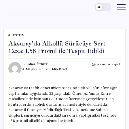
Skip
to
content
EĞITIM
Aksaray’da Alkollü Sürücüye Sert
Ceza: 1.58 Promil ile Tespit Edildi
Aksaray’da
By
Fatma Öztürk
yorumlar kapalı
Alkollü
14 Mayıs 2026
1 Min Read
Sürücüye
Sert
Ceza:
Aksaray’da trafik denetimleri sırasında alkollü sürücüye ağır
1.58
yaptırımlar uygulandı. 22 yaşındaki Ömer A., Yunus Emre
Promil
ile
Mahallesi’nde bulunan 127. Cadde üzerinde gerçekleştirilen
Tespit
kontrollerde, şüpheli davranışları nedeniyle durduruldu.
Edildi
Aksaray İl Emniyet Müdürlüğü Trafik Denetleme Şubesi
için
ekipleri, sürücüyü durdurduktan sonra yaptığı alkol testinde
1.58 promil alkollü olduğunu belirledi.