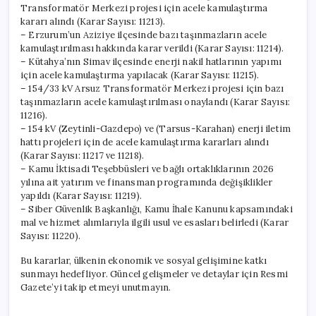
Transformatör Merkezi projesi için acele kamulaştırma
kararı alındı (Karar Sayısı: 11213).
– Erzurum’un Aziziye ilçesinde bazı taşınmazların acele
kamulaştırılması hakkında karar verildi (Karar Sayısı: 11214).
– Kütahya’nın Simav ilçesinde enerji nakil hatlarının yapımı
için acele kamulaştırma yapılacak (Karar Sayısı: 11215).
– 154/33 kV Arsuz Transformatör Merkezi projesi için bazı
taşınmazların acele kamulaştırılması onaylandı (Karar Sayısı:
11216).
– 154 kV (Zeytinli-Gazdepo) ve (Tarsus-Karahan) enerji iletim
hattı projeleri için de acele kamulaştırma kararları alındı
(Karar Sayısı: 11217 ve 11218).
– Kamu İktisadi Teşebbüsleri ve bağlı ortaklıklarının 2026
yılına ait yatırım ve finansman programında değişiklikler
yapıldı (Karar Sayısı: 11219).
– Siber Güvenlik Başkanlığı, Kamu İhale Kanunu kapsamındaki
mal ve hizmet alımlarıyla ilgili usul ve esasları belirledi (Karar
Sayısı: 11220).
Bu kararlar, ülkenin ekonomik ve sosyal gelişimine katkı
sunmayı hedefliyor. Güncel gelişmeler ve detaylar için Resmi
Gazete’yi takip etmeyi unutmayın.