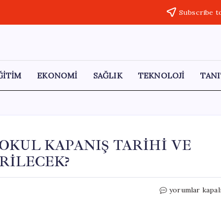
Subscribe t
ĞİTİM
EKONOMİ
SAĞLIK
TEKNOLOJİ
TANI
: OKUL KAPANIŞ TARİHİ VE
RİLECEK?
2026
yorumlar kapal
YAZ
TATİLİ
TAKVİMİ: