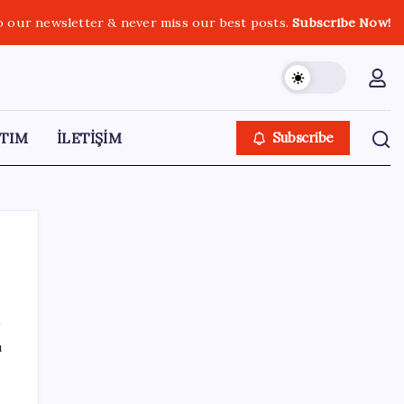
o our newsletter & never miss our best posts.
Subscribe Now!
TIM
İLETİŞİM
Subscribe
SON YAZILAR
ı
Hazine nakit gerçekleşmeleri 395,7 milyar
TL açık verdi