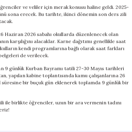
OKUL
 öğrenciler ve veliler için merak konusu haline geldi. 2025-
KAPANIŞ
ü sona erecek. Bu tarihte, ikinci dönemin son ders zili
TARİHİ
tacak.
VE
KARNELER
 26 Haziran 2026 sabahı okullarda düzenlenecek olan
NE
nın karşılığını alacaklar. Karne dağıtımı genellikle saat
ZAMAN
okulların kendi programlarına bağlı olarak saat farkları
VERİLECEK?
belgeleri de verilecek.
için
 9 günlük Kurban Bayramı tatili 27-30 Mayıs tarihleri
an, yapılan kabine toplantısında kamu çalışanlarına 26
l süresine bir buçuk gün eklenerek toplamda 9 günlük bir
ili ile birlikte öğrenciler, uzun bir ara vermenin tadını
eriz!