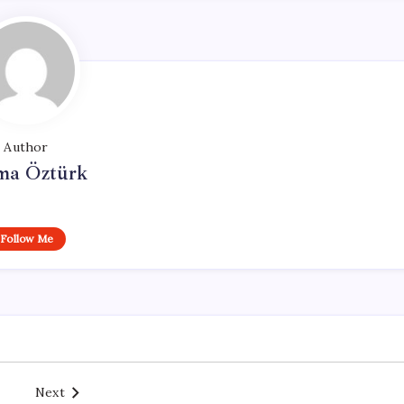
Author
ma Öztürk
Follow Me
Next