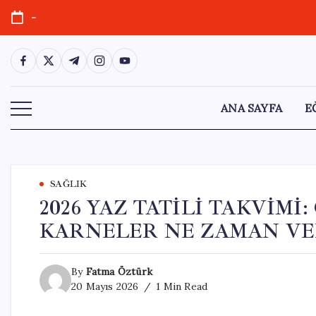
Skip
-
to
content
https://www.facebook.com/
https://twitter.com/
https://t.me/
https://www.instagram.com/
https://youtube.com/
ANA SAYFA
E
SAĞLIK
2026 YAZ TATİLİ TAKVİMİ
KARNELER NE ZAMAN VE
By
Fatma Öztürk
20 Mayıs 2026
1 Min Read