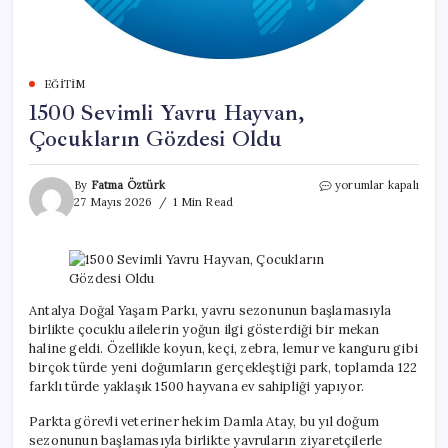
EĞITIM
1500 Sevimli Yavru Hayvan,
Çocukların Gözdesi Oldu
1500
By
Fatma Öztürk
yorumlar kapalı
Sevimli
27 Mayıs 2026
1 Min Read
Yavru
Hayvan,
Çocukların
Gözdesi
Oldu
için
Antalya Doğal Yaşam Parkı, yavru sezonunun başlamasıyla
birlikte çocuklu ailelerin yoğun ilgi gösterdiği bir mekan
haline geldi. Özellikle koyun, keçi, zebra, lemur ve kanguru gibi
birçok türde yeni doğumların gerçekleştiği park, toplamda 122
farklı türde yaklaşık 1500 hayvana ev sahipliği yapıyor.
Parkta görevli veteriner hekim Damla Atay, bu yıl doğum
sezonunun başlamasıyla birlikte yavruların ziyaretçilerle