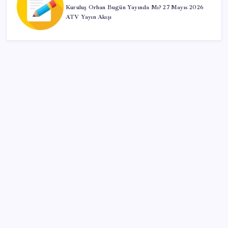
Kuruluş Orhan Bugün Yayında Mı? 27 Mayıs 2026
ATV Yayın Akışı
SON YAZILAR
Meta’dan Yazılımcılar için Yeni Araç: Muse Code
Dünyaca ünlü yatırımcı Micheal Burry’den kıyamet
senaryosu: Zirvedeki piyasalar büyük çöküş
yaşayacak
YENİ Partili Veli Ağbaba’dan sert tepki: ‘HTS kaydı
varsa idam edilmeye razıyım’